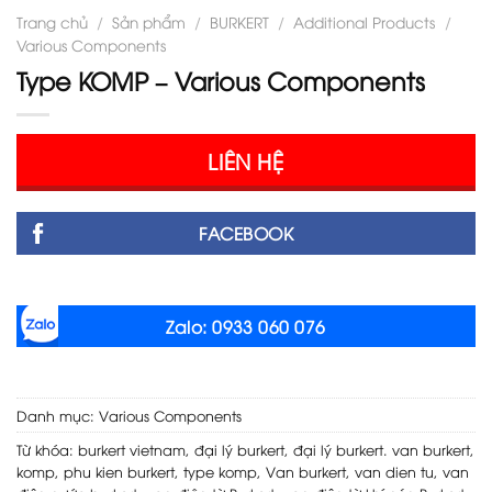
Trang chủ
/
Sản phẩm
/
BURKERT
/
Additional Products
/
Various Components
Type KOMP – Various Components
LIÊN HỆ
FACEBOOK
Zalo: 0933 060 076
Danh mục:
Various Components
Từ khóa:
burkert vietnam
,
đại lý burkert
,
đại lý burkert. van burkert
,
komp
,
phu kien burkert
,
type komp
,
Van burkert
,
van dien tu
,
van