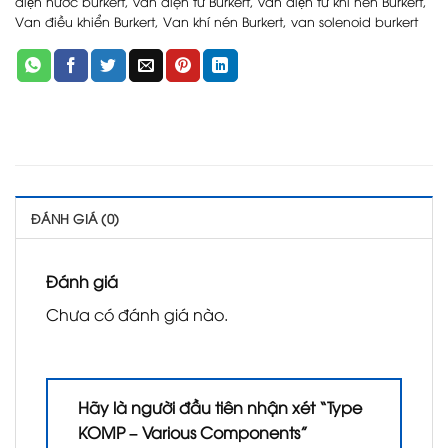
điện nước burkert
,
van điện từ Burkert
,
van điện từ khí nén Burkert
,
Van điều khiển Burkert
,
Van khí nén Burkert
,
van solenoid burkert
ĐÁNH GIÁ (0)
Đánh giá
Chưa có đánh giá nào.
Hãy là người đầu tiên nhận xét “Type
KOMP – Various Components”