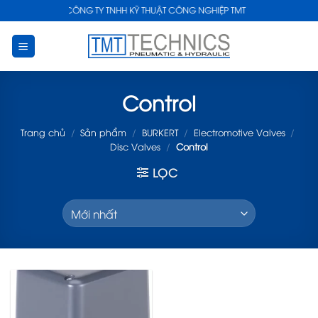
Skip
CÔNG TY TNHH KỸ THUẬT CÔNG NGHIỆP TMT
to
content
Control
Trang chủ
/
Sản phẩm
/
BURKERT
/
Electromotive Valves
/
Disc Valves
/
Control
LỌC