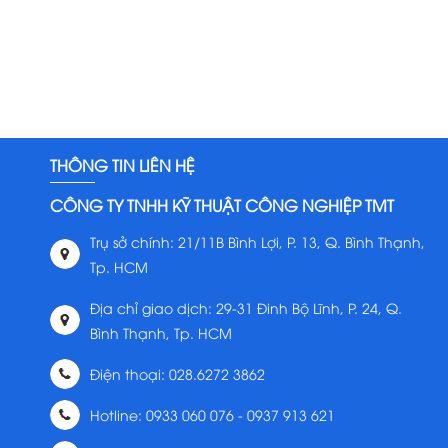
THÔNG TIN LIÊN HỆ
CÔNG TY TNHH KỸ THUẬT CÔNG NGHIỆP TMT
Trụ sở chính: 21/11B Bình Lợi, P. 13, Q. Bình Thạnh,
Tp. HCM
Địa chỉ giao dịch: 29-31 Đinh Bộ Lĩnh, P. 24, Q.
Bình Thạnh, Tp. HCM
Điện thoại: 028.6272 3862
Hotline: 0933 060 076 - 0937 913 621