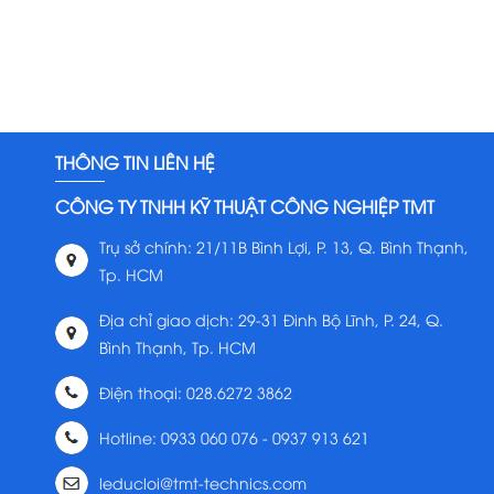
THÔNG TIN LIÊN HỆ
CÔNG TY TNHH KỸ THUẬT CÔNG NGHIỆP TMT
Trụ sở chính: 21/11B Bình Lợi, P. 13, Q. Bình Thạnh,
Tp. HCM
Địa chỉ giao dịch: 29-31 Đinh Bộ Lĩnh, P. 24, Q.
Bình Thạnh, Tp. HCM
Điện thoại: 028.6272 3862
Hotline: 0933 060 076 - 0937 913 621
leducloi@tmt-technics.com