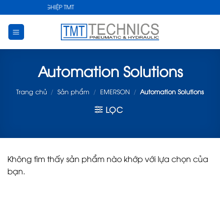
Skip
THUẬT CÔNG NGHIỆP TMT
to
content
Automation Solutions
Trang chủ
/
Sản phẩm
/
EMERSON
/
Automation Solutions
LỌC
Không tìm thấy sản phẩm nào khớp với lựa chọn của
bạn.