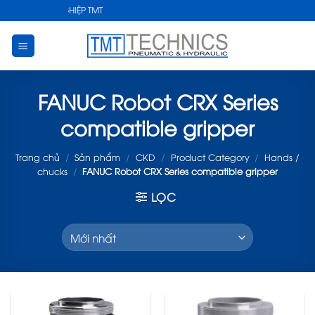
Skip
HUẬT CÔNG NGHIỆP TMT
to
content
FANUC Robot CRX Series
compatible gripper
Trang chủ
/
Sản phẩm
/
CKD
/
Product Category
/
Hands /
chucks
/
FANUC Robot CRX Series compatible gripper
LỌC