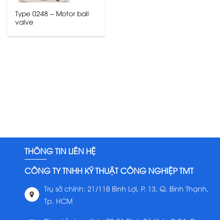
Type 0248 – Motor ball
valve
THÔNG TIN LIÊN HỆ
CÔNG TY TNHH KỸ THUẬT CÔNG NGHIỆP TMT
Trụ sở chính: 21/11B Bình Lợi, P. 13, Q. Bình Thạnh,
Tp. HCM