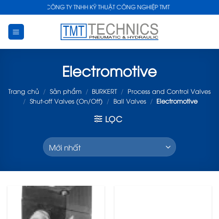
Skip
CÔNG TY TNHH KỸ THUẬT CÔNG NGHIỆP TMT
to
content
Electromotive
Trang chủ
/
Sản phẩm
/
BURKERT
/
Process and Control Valves
/
Shut-off Valves (On/Off)
/
Ball Valves
/
Electromotive
LỌC