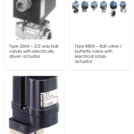
Type 2664 – 2/2 way ball
Type 8804 – Ball valve /
valves with electrically
butterfly valve with
driven actuator
electrical rotary
actuator