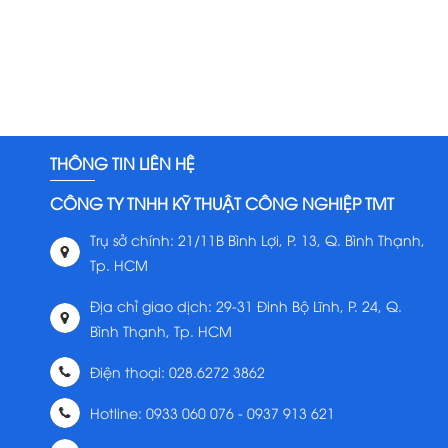
THÔNG TIN LIÊN HỆ
CÔNG TY TNHH KỸ THUẬT CÔNG NGHIỆP TMT
Trụ sở chính: 21/11B Bình Lợi, P. 13, Q. Bình Thạnh,
Tp. HCM
Địa chỉ giao dịch: 29-31 Đinh Bộ Lĩnh, P. 24, Q.
Bình Thạnh, Tp. HCM
Điện thoại: 028.6272 3862
Hotline: 0933 060 076 - 0937 913 621