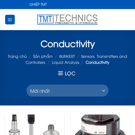
Skip
THUẬT CÔNG NGHIỆP TMT
to
content
Conductivity
Trang chủ
/
Sản phẩm
/
BURKERT
/
Sensors, Transmitters and
Controllers
/
Liquid Analysis
/
Conductivity
LỌC