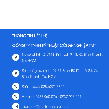
THÔNG TIN LIÊN HỆ
CÔNG TY TNHH KỸ THUẬT CÔNG NGHIỆP TMT
Trụ sở chính: 21/11B Bình Lợi, P. 13, Q. Bình Thạnh,
Tp. HCM
Địa chỉ giao dịch: 29-31 Đinh Bộ Lĩnh, P. 24, Q.
Bình Thạnh, Tp. HCM
Điện thoại: 028.6272 3862
Hotline: 0933 060 076 - 0937 913 621
leducloi@tmt-technics.com