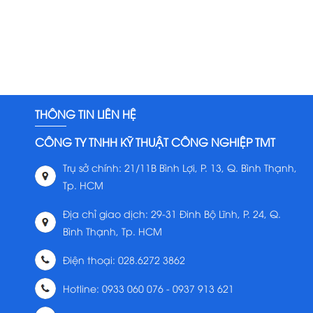
THÔNG TIN LIÊN HỆ
CÔNG TY TNHH KỸ THUẬT CÔNG NGHIỆP TMT
Trụ sở chính: 21/11B Bình Lợi, P. 13, Q. Bình Thạnh,
Tp. HCM
Địa chỉ giao dịch: 29-31 Đinh Bộ Lĩnh, P. 24, Q.
Bình Thạnh, Tp. HCM
Điện thoại: 028.6272 3862
Hotline: 0933 060 076 - 0937 913 621