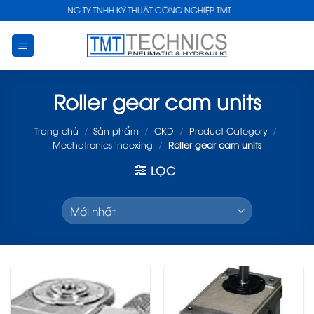
Skip
CÔNG TY TNHH KỸ THUẬT CÔNG NGHIỆP TMT
to
content
Roller gear cam units
Trang chủ
/
Sản phẩm
/
CKD
/
Product Category
/
Mechatronics Indexing
/
Roller gear cam units
LỌC