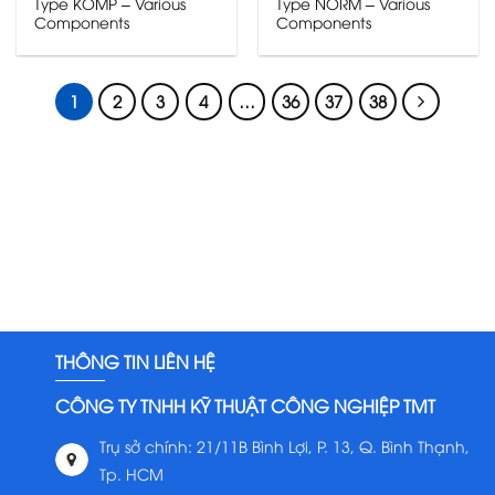
Type KOMP – Various
Type NORM – Various
Components
Components
1
2
3
4
…
36
37
38
THÔNG TIN LIÊN HỆ
CÔNG TY TNHH KỸ THUẬT CÔNG NGHIỆP TMT
Trụ sở chính: 21/11B Bình Lợi, P. 13, Q. Bình Thạnh,
Tp. HCM