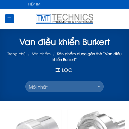
Skip
ẬT CÔNG NGHIỆP TMT
to
content
Van điều khiển Burkert
Trang chủ
/
Sản phẩm
/
Sản phẩm được gắn thẻ “Van điều
khiển Burkert”
LỌC