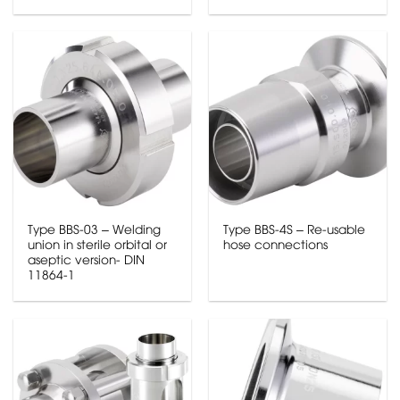
Type BBS-03 – Welding
Type BBS-4S – Re-usable
union in sterile orbital or
hose connections
aseptic version- DIN
11864-1