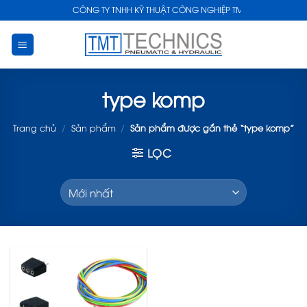
Skip
CÔNG TY TNHH KỸ THUẬT CÔNG NGHIỆP TMT
to
content
type komp
Trang chủ
/
Sản phẩm
/
Sản phẩm được gắn thẻ “type komp”
LỌC