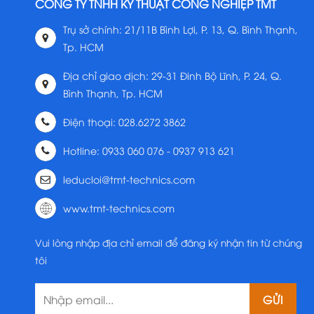
CÔNG TY TNHH KỸ THUẬT CÔNG NGHIỆP TMT
Trụ sở chính: 21/11B Bình Lợi, P. 13, Q. Bình Thạnh,
Tp. HCM
Địa chỉ giao dịch: 29-31 Đinh Bộ Lĩnh, P. 24, Q.
Bình Thạnh, Tp. HCM
Điện thoại: 028.6272 3862
Hotline: 0933 060 076 - 0937 913 621
leducloi@tmt-technics.com
www.tmt-technics.com
Vui lòng nhập địa chỉ email để đăng ký nhận tin từ chúng
tôi