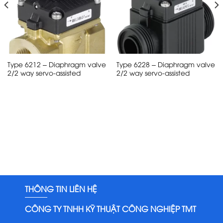
Type 6212 – Diaphragm valve
Type 6228 – Diaphragm valve
2/2 way servo-assisted
2/2 way servo-assisted
THÔNG TIN LIÊN HỆ
CÔNG TY TNHH KỸ THUẬT CÔNG NGHIỆP TMT