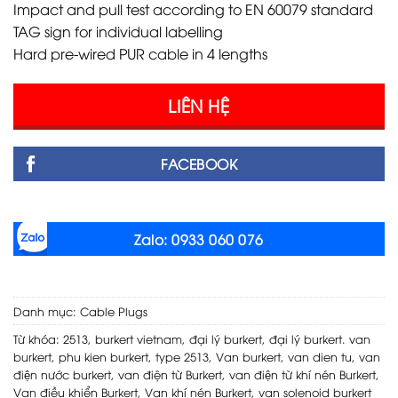
Impact and pull test according to EN 60079 standard
TAG sign for individual labelling
Hard pre-wired PUR cable in 4 lengths
LIÊN HỆ
FACEBOOK
Zalo: 0933 060 076
Danh mục:
Cable Plugs
Từ khóa:
2513
,
burkert vietnam
,
đại lý burkert
,
đại lý burkert. van
burkert
,
phu kien burkert
,
type 2513
,
Van burkert
,
van dien tu
,
van
điện nước burkert
,
van điện từ Burkert
,
van điện từ khí nén Burkert
,
Van điều khiển Burkert
,
Van khí nén Burkert
,
van solenoid burkert