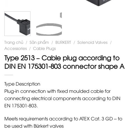
Trang chủ
/
Sản phẩm
/
BURKERT
/
Solenoid Valves
/
Accessories
/
Cable Plugs
Type 2513 – Cable plug according to
DIN EN 175301-803 connector shape A
Type Description
Plug-in connection with fixed moulded cable for
connecting electrical components according to DIN
EN 175301-803.
Meets requirements according to ATEX Cat. 3 GD – to
be used with Bürkert valves