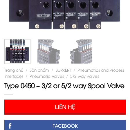
Trang chủ
/
Sản phẩm
/
BURKERT
/
Pneumatics and Process
Interfaces
/
Pneumatic Valves
/
5/2 way valves
Type 0450 – 3/2 or 5/2 way Spool Valve
LIÊN HỆ
FACEBOOK