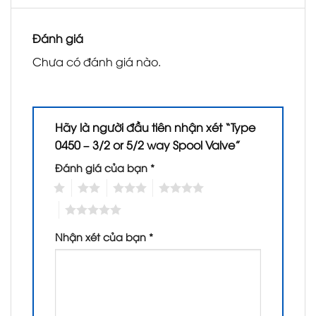
Đánh giá
Chưa có đánh giá nào.
Hãy là người đầu tiên nhận xét “Type
0450 – 3/2 or 5/2 way Spool Valve”
Đánh giá của bạn
*
1
2
3
4
5
Nhận xét của bạn
*