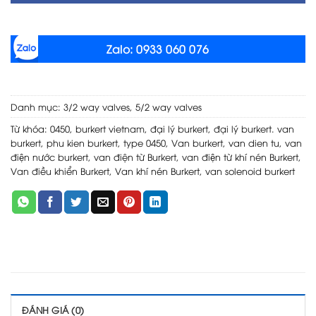
Zalo: 0933 060 076
Danh mục:
3/2 way valves
,
5/2 way valves
Từ khóa:
0450
,
burkert vietnam
,
đại lý burkert
,
đại lý burkert. van
burkert
,
phu kien burkert
,
type 0450
,
Van burkert
,
van dien tu
,
van
điện nước burkert
,
van điện từ Burkert
,
van điện từ khí nén Burkert
,
Van điều khiển Burkert
,
Van khí nén Burkert
,
van solenoid burkert
ĐÁNH GIÁ (0)