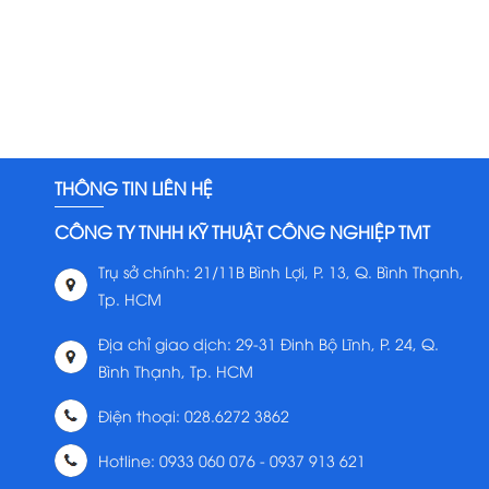
THÔNG TIN LIÊN HỆ
CÔNG TY TNHH KỸ THUẬT CÔNG NGHIỆP TMT
Trụ sở chính: 21/11B Bình Lợi, P. 13, Q. Bình Thạnh,
Tp. HCM
Địa chỉ giao dịch: 29-31 Đinh Bộ Lĩnh, P. 24, Q.
Bình Thạnh, Tp. HCM
Điện thoại: 028.6272 3862
Hotline: 0933 060 076 - 0937 913 621