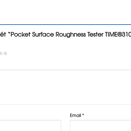
xét “Pocket Surface Roughness Tester TIME®31
Email
*