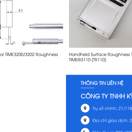
for TIME3200/3202 Roughness
Handheld Surface Roughness T
TIME®3110 (TR110)
THÔNG TIN LIÊN HỆ
CÔNG TY TNHH K
Trụ sở chính: 21/11B
Địa chỉ giao dịch: 