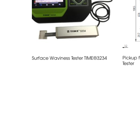
rofilometer
Pickup 
Surface Waviness Tester TIME®3234
Tester