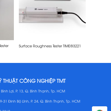
ester
Surface Roughness Tester TIME®3221
Ỹ THUẬT CÔNG NGHIỆP TMT
 Bình Lợi, P. 13, Q. Bình Thạnh, Tp. HCM
29-31 Đinh Bộ Lĩnh, P. 24, Q. Bình Thạnh, Tp. HCM