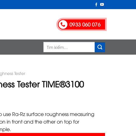
0933 060 076
Tìm
kiếm:
ghness Tester
ess Tester TIME®3100
to use Ra-Rz surface roughness measuring
on in front and the other on top for
mple.