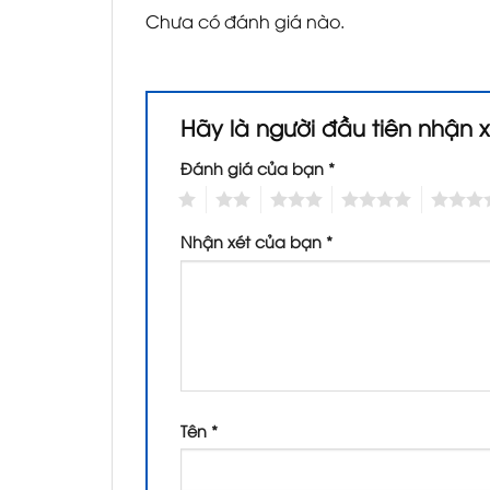
Chưa có đánh giá nào.
Hãy là người đầu tiên nhận 
Đánh giá của bạn
*
1
2
3
4
5
Nhận xét của bạn
*
Tên
*