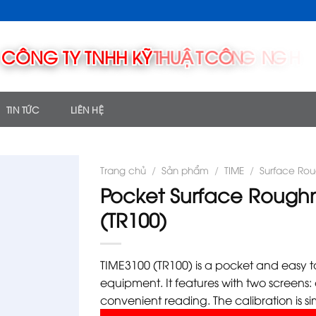
THUẬT CÔNG NGHIỆP TMT
TIN TỨC
LIÊN HỆ
Trang chủ
/
Sản phẩm
/
TIME
/
Surface Rou
Pocket Surface Roughn
(TR100)
TIME3100 (TR100) is a pocket and easy 
equipment. It features with two screens: 
convenient reading. The calibration is si