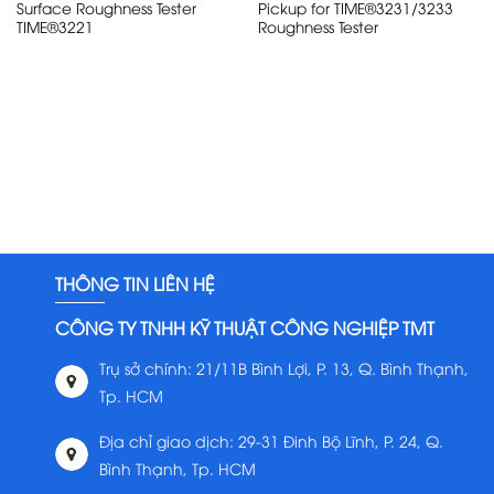
Surface Roughness Tester
Pickup for TIME®3231/3233
TIME®3221
Roughness Tester
THÔNG TIN LIÊN HỆ
CÔNG TY TNHH KỸ THUẬT CÔNG NGHIỆP TMT
Trụ sở chính: 21/11B Bình Lợi, P. 13, Q. Bình Thạnh,
Tp. HCM
Địa chỉ giao dịch: 29-31 Đinh Bộ Lĩnh, P. 24, Q.
Bình Thạnh, Tp. HCM