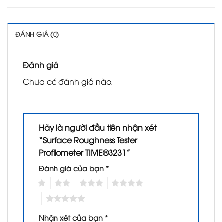
ĐÁNH GIÁ (0)
Đánh giá
Chưa có đánh giá nào.
Hãy là người đầu tiên nhận xét
“Surface Roughness Tester
Profilometer TIME®3231”
Đánh giá của bạn
*
1
2
3
4
5
Nhận xét của bạn
*