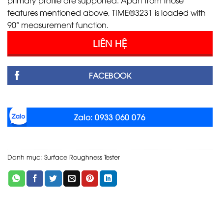
primary profile are supported. Apart from those
features mentioned above, TIME®3231 is loaded with
90° measurement function.
LIÊN HỆ
FACEBOOK
Zalo: 0933 060 076
Danh mục:
Surface Roughness Tester