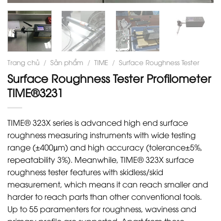
Trang chủ
/
Sản phẩm
/
TIME
/
Surface Roughness Tester
Surface Roughness Tester Profilometer
TIME®3231
TIME® 323X series is advanced high end surface
roughness measuring instruments with wide testing
range (±400µm) and high accuracy (tolerance±5%,
repeatability 3%). Meanwhile, TIME® 323X surface
roughness tester features with skidless/skid
measurement, which means it can reach smaller and
harder to reach parts than other conventional tools.
Up to 55 paramenters for roughness, waviness and