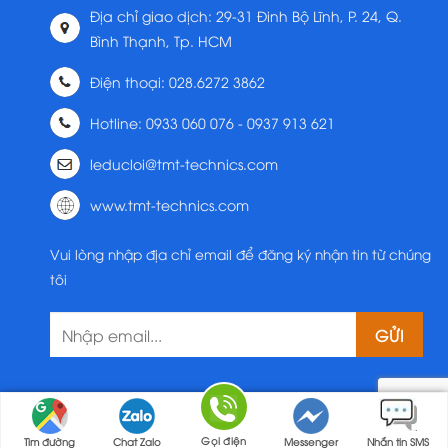
Địa chỉ giao dịch: 29-31 Đinh Bộ Lĩnh, P. 24, Q.
Bình Thạnh, Tp. HCM
Điện thoại: 028.6272 3862
Hotline: 0933 060 076 - 0937 913 621
leducloi@tmt-technics.com
www.tmt-technics.com
Vui lòng nhập địa chỉ email để đăng ký nhận tin từ chúng
tôi
Gọi điện
Tìm đường
Chat Zalo
Messenger
Nhắn tin SMS