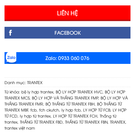
LIÊN HỆ
FACEBOOK
Zalo: 0933 060 076
Danh mục:
TRANTEX
Từ khóa:
bộ ly hợp trantex
,
BỘ LY HỢP TRANTEX HVC
,
BỘ LY HỢP
TRANTEX MCS
,
BỘ LY HỢP VÀ THẮNG TRANTEX FMP
,
BỘ LY HỢP VÀ
THẮNG TRANTEX FMR
,
BỘ THẮNG TỪ TRANTEX FBH
,
BỘ THẮNG TỪ
TRANTEX MBF
,
fcb
,
fch ckutch
,
ly hợp fcb
,
LY HỢP TỪ FCB
,
LY HỢP
TỪ FCD
,
ly hợp từ trantex
,
LY HỢP TỪ TRANTEX FCH
,
Thắng từ
trantex
,
THẮNG TỪ TRANTEX FBD
,
THẮNG TỪ TRANTEX FBN
,
TRANTEX
,
trantex việt nam