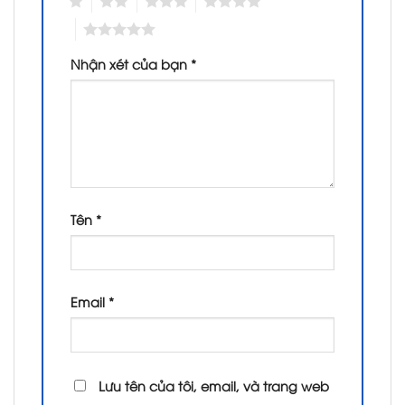
1
2
3
4
5
Nhận xét của bạn
*
Tên
*
Email
*
Lưu tên của tôi, email, và trang web