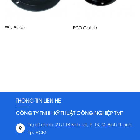
FBN Brake
FCD Clutch
THÔNG TIN LIÊN HỆ
CÔNG TY TNHH KỸ THUẬT CÔNG NGHIỆP TMT
Trụ sở chính: 21/11B Bình Lợi, P. 13, Q. Bình Thạnh,
Tp. HCM