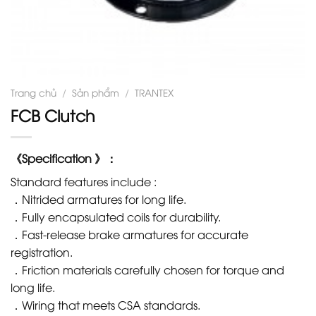
Trang chủ
/
Sản phẩm
/
TRANTEX
FCB Clutch
《Specification 》：
Standard features include :
．Nitrided armatures for long life.
．Fully encapsulated coils for durability.
．Fast-release brake armatures for accurate
registration.
．Friction materials carefully chosen for torque and
long life.
．Wiring that meets CSA standards.