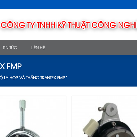
TIN TỨC
LIÊN HỆ
EX FMP
Ộ LY HỢP VÀ THẮNG TRANTEX FMP”