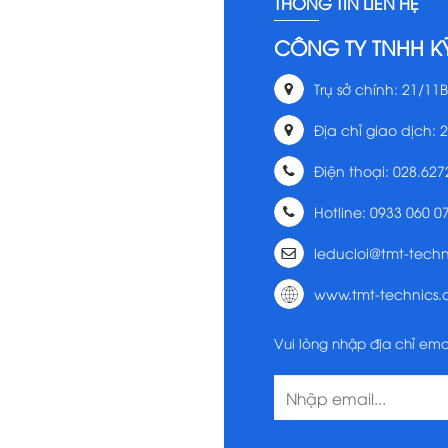
THÔNG TIN LIÊN HỆ
CÔNG TY TNHH K
Trụ sở chính: 21/11B
Địa chỉ giao dịch: 
Điện thoại: 028.627
Hotline: 0933 060 0
leducloi@tmt-tech
www.tmt-technics
Vui lòng nhập địa chỉ ema