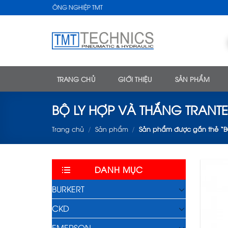
Skip
KỸ THUẬT CÔNG NGHIỆP TMT
to
content
TRANG CHỦ
GIỚI THIỆU
SẢN PHẨM
BỘ LY HỢP VÀ THẮNG TRANT
Trang chủ
/
Sản phẩm
/
Sản phẩm được gắn thẻ “B
DANH MỤC
BURKERT
CKD
EMERSON