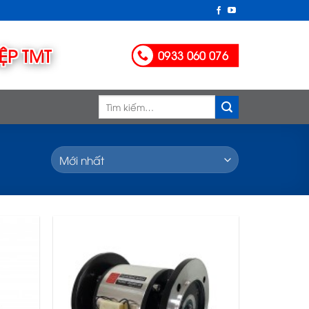
0933 060 076
Tìm
kiếm: