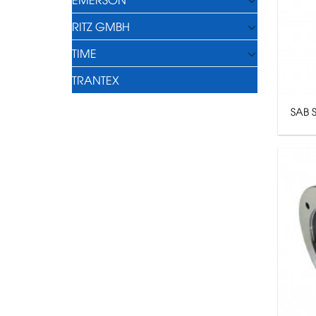
RITZ GMBH
TIME
TRANTEX
SAB 