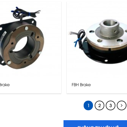
Brake
FBH Brake
1
2
3