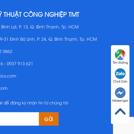
Ỹ THUẬT CÔNG NGHIỆP TMT
 Bình Lợi, P. 13, Q. Bình Thạnh, Tp. HCM
29-31 Đinh Bộ Lĩnh, P. 24, Q. Bình Thạnh, Tp. HCM
2 3862
Tìm đường
76 - 0937 913 621
nics.com
Chat Zalo
.com
Messenger
il để đăng ký nhận tin từ chúng tôi