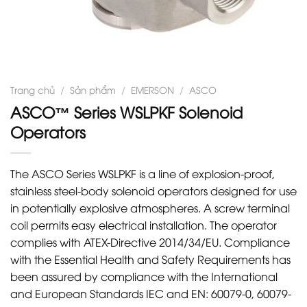
Trang chủ
/
Sản phẩm
/
EMERSON
/
ASCO
ASCO™ Series WSLPKF Solenoid
Operators
The ASCO Series WSLPKF is a line of explosion-proof,
stainless steel-body solenoid operators designed for use
in potentially explosive atmospheres. A screw terminal
coil permits easy electrical installation. The operator
complies with ATEX-Directive 2014/34/EU. Compliance
with the Essential Health and Safety Requirements has
been assured by compliance with the International
and European Standards IEC and EN: 60079-0, 60079-