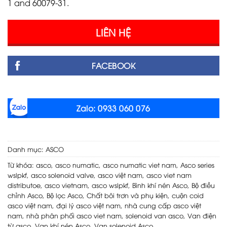
1 and 60079-31.
LIÊN HỆ
FACEBOOK
Zalo: 0933 060 076
Danh mục:
ASCO
Từ khóa:
asco
,
asco numatic
,
asco numatic viet nam
,
Asco series
wslpkf
,
asco solenoid valve
,
asco việt nam
,
asco viet nam
distributoe
,
asco vietnam
,
asco wslpkf
,
Bình khí nén Asco
,
Bộ điều
chỉnh Asco
,
Bộ lọc Asco
,
Chất bôi trơn và phụ kiện
,
cuộn coid
asco việt nam
,
đại lý asco việt nam
,
nhà cung cấp asco việt
nam
,
nhà phân phối asco viet nam
,
solenoid van asco
,
Van điện
từ asco
,
Van khí nén Asco
,
Van solenoid Asco