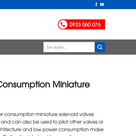
0933 060 076
Tìm
kiếm:
onsumption Miniature
wer consumption miniature solenoid valves
 and can also be used to pilot other valves or
architecture and low power consumption make