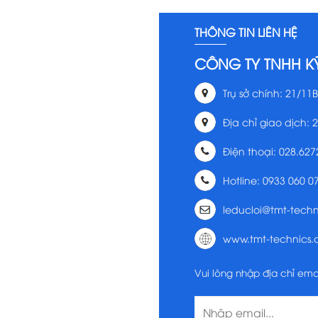
THÔNG TIN LIÊN HỆ
CÔNG TY TNHH K
Trụ sở chính: 21/11B
Địa chỉ giao dịch: 
Điện thoại: 028.627
Hotline: 0933 060 0
leducloi@tmt-tech
www.tmt-technics
Vui lòng nhập địa chỉ ema