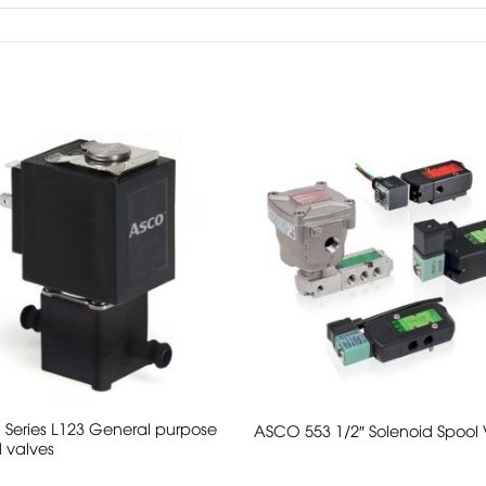
eries L123 General purpose
ASCO 553 1/2″ Solenoid Spool 
d valves