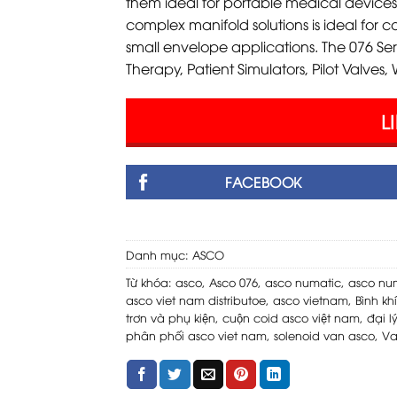
them ideal for portable medical devices
complex manifold solutions is ideal for co
small envelope applications. The 076 Ser
Therapy, Patient Simulators, Pilot Valve
L
FACEBOOK
Danh mục:
ASCO
Từ khóa:
asco
,
Asco 076
,
asco numatic
,
asco num
asco viet nam distributoe
,
asco vietnam
,
Bình kh
trơn và phụ kiện
,
cuộn coid asco việt nam
,
đại l
phân phối asco viet nam
,
solenoid van asco
,
Va