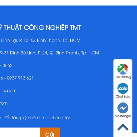
Ỹ THUẬT CÔNG NGHIỆP TMT
 Bình Lợi, P. 13, Q. Bình Thạnh, Tp. HCM
29-31 Đinh Bộ Lĩnh, P. 24, Q. Bình Thạnh, Tp. HCM
2 3862
76 - 0937 913 621
Tìm đường
nics.com
Chat Zalo
.com
Messenger
il để đăng ký nhận tin từ chúng tôi