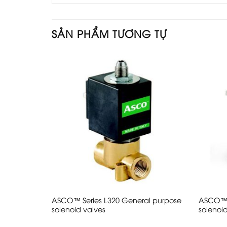
SẢN PHẨM TƯƠNG TỰ
ASCO™ Series L320 General purpose
ASCO™ S
g Clamps
solenoid valves
solenoi