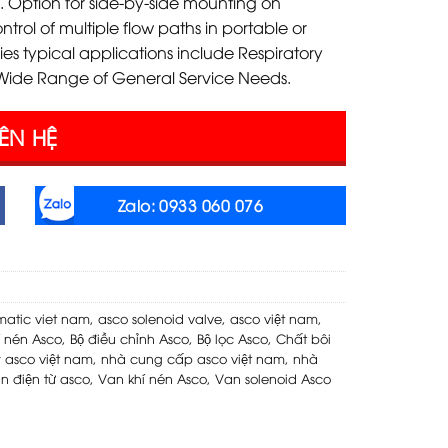
. Option for side-by-side mounting on
ntrol of multiple flow paths in portable or
ies typical applications include Respiratory
s, Wide Range of General Service Needs.
IÊN HỆ
Zalo: 0933 060 076
atic viet nam
,
asco solenoid valve
,
asco việt nam
,
í nén Asco
,
Bộ điều chỉnh Asco
,
Bộ lọc Asco
,
Chất bôi
ý asco việt nam
,
nhà cung cấp asco việt nam
,
nhà
n điện từ asco
,
Van khí nén Asco
,
Van solenoid Asco