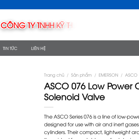
TIN TỨC
LIÊN HỆ
Trang chủ
/
Sản phẩm
/
EMERSON
/
ASCO
ASCO 076 Low Power C
Solenoid Valve
The ASCO Series 076 is a line of low-po
designed for use with air and inert gases
cylinders. Their compact, lightweight 