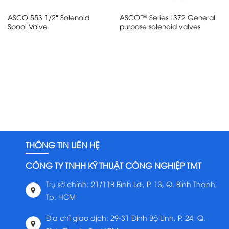
ASCO 553 1/2″ Solenoid
ASCO™ Series L372 General
Spool Valve
purpose solenoid valves
THÔNG TIN LIÊN HỆ
CÔNG TY TNHH KỸ THUẬT CÔNG NGHIỆP TMT
Trụ sở chính: 21/11B Bình Lợi, P. 13, Q. Bình Thạnh,
Tp. HCM
Địa chỉ giao dịch: 29-31 Đinh Bộ Lĩnh, P. 24, Q.