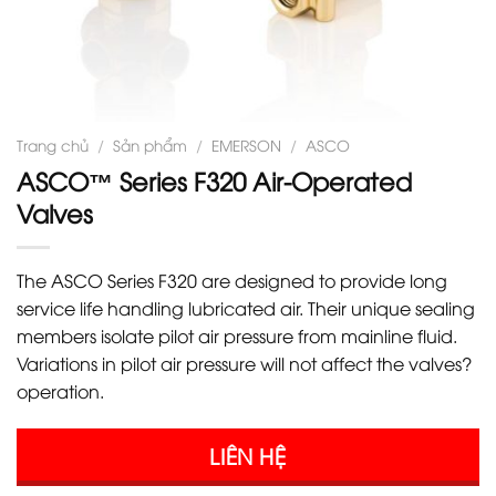
Trang chủ
/
Sản phẩm
/
EMERSON
/
ASCO
ASCO™ Series F320 Air-Operated
Valves
The ASCO Series F320 are designed to provide long
service life handling lubricated air. Their unique sealing
members isolate pilot air pressure from mainline fluid.
Variations in pilot air pressure will not affect the valves?
operation.
LIÊN HỆ