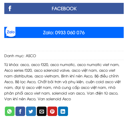
FACEBOOK
Zalo: 0933 060 076
Danh mục:
ASCO
Từ khóa:
asco
,
asco f320
,
asco numatic
,
asco numatic viet nam
,
Asco series f320
,
asco solenoid valve
,
asco việt nam
,
asco viet
nam distributoe
,
asco vietnam
,
Bình khí nén Asco
,
Bộ điều chỉnh
Asco
,
Bộ lọc Asco
,
Chất bôi trơn và phụ kiện
,
cuộn coid asco việt
nam
,
đại lý asco việt nam
,
nhà cung cấp asco việt nam
,
nhà
phân phối asco viet nam
,
solenoid van asco
,
Van điện từ asco
,
Van khí nén Asco
,
Van solenoid Asco