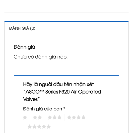
ĐÁNH GIÁ (0)
Đánh giá
Chưa có đánh giá nào.
Hãy là người đầu tiên nhận xét
“ASCO™ Series F320 Air-Operated
Valves”
Đánh giá của bạn
*
1
2
3
4
5