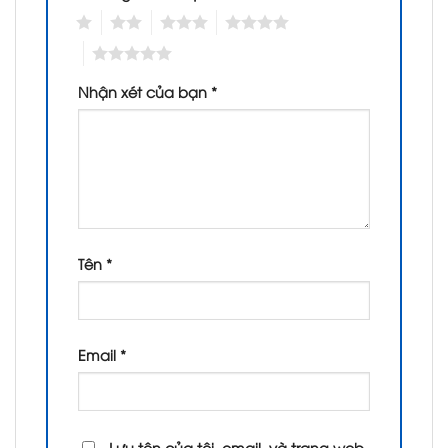
1
2
3
4
5
Nhận xét của bạn
*
Tên
*
Email
*
Lưu tên của tôi, email, và trang web