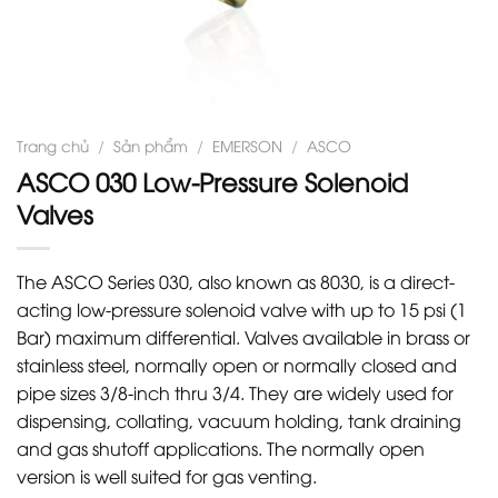
Trang chủ
/
Sản phẩm
/
EMERSON
/
ASCO
ASCO 030 Low-Pressure Solenoid
Valves
The ASCO Series 030, also known as 8030, is a direct-
acting low-pressure solenoid valve with up to 15 psi (1
Bar) maximum differential. Valves available in brass or
stainless steel, normally open or normally closed and
pipe sizes 3/8-inch thru 3/4. They are widely used for
dispensing, collating, vacuum holding, tank draining
and gas shutoff applications. The normally open
version is well suited for gas venting.