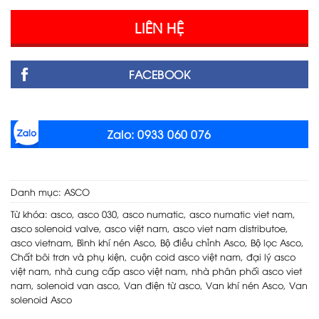
LIÊN HỆ
FACEBOOK
Zalo: 0933 060 076
Danh mục:
ASCO
Từ khóa:
asco
,
asco 030
,
asco numatic
,
asco numatic viet nam
,
asco solenoid valve
,
asco việt nam
,
asco viet nam distributoe
,
asco vietnam
,
Bình khí nén Asco
,
Bộ điều chỉnh Asco
,
Bộ lọc Asco
,
Chất bôi trơn và phụ kiện
,
cuộn coid asco việt nam
,
đại lý asco
việt nam
,
nhà cung cấp asco việt nam
,
nhà phân phối asco viet
nam
,
solenoid van asco
,
Van điện từ asco
,
Van khí nén Asco
,
Van
solenoid Asco