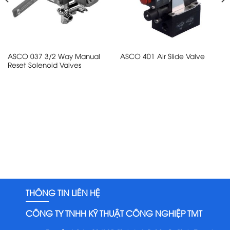
ASCO 037 3/2 Way Manual
ASCO 401 Air Slide Valve
Reset Solenoid Valves
THÔNG TIN LIÊN HỆ
CÔNG TY TNHH KỸ THUẬT CÔNG NGHIỆP TMT