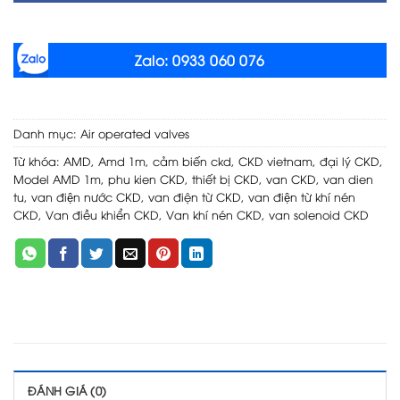
Zalo: 0933 060 076
Danh mục:
Air operated valves
Từ khóa:
AMD
,
Amd 1m
,
cảm biến ckd
,
CKD vietnam
,
đại lý CKD
,
Model AMD 1m
,
phu kien CKD
,
thiết bị CKD
,
van CKD
,
van dien
tu
,
van điện nước CKD
,
van điện từ CKD
,
van điện từ khí nén
CKD
,
Van điều khiển CKD
,
Van khí nén CKD
,
van solenoid CKD
ĐÁNH GIÁ (0)