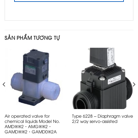
SẢN PHẨM TƯƠNG TỰ
Air operated valve for
Type 6228 – Diaphragm valve
chemical liquids Model No.
2/2 way servo-assisted
AMD※※2・AMG※※2・
GAMD※※2・GAMD0※2A