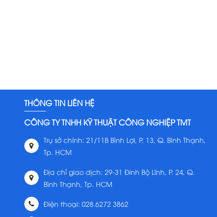
THÔNG TIN LIÊN HỆ
CÔNG TY TNHH KỸ THUẬT CÔNG NGHIỆP TMT
Trụ sở chính: 21/11B Bình Lợi, P. 13, Q. Bình Thạnh,
Tp. HCM
Địa chỉ giao dịch: 29-31 Đinh Bộ Lĩnh, P. 24, Q.
Bình Thạnh, Tp. HCM
Điện thoại: 028.6272 3862