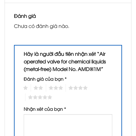
Đánh giá
Chưa có đánh giá nào.
Hãy là người đầu tiên nhận xét “Air
operated valve for chemical liquids
(metal-free) Model No. AMD※1M”
Đánh giá của bạn
*
1
2
3
4
5
Nhận xét của bạn
*