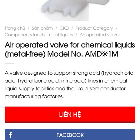
Trang chủ
/
Sản phẩm
/
CKD
/
Product Category
/
Components for chemical liquids
/
Air operated valves
Air operated valve for chemical liquids
(metal-free) Model No. AMD※1M
A valve designed to support strong acid (hydrochloric
acid, hydrofluoric acid, nitric acid) lines in chemical
liquid supply facilities and the like in semiconductor
manufacturing factories.
LIÊN HỆ
FACEBOOK