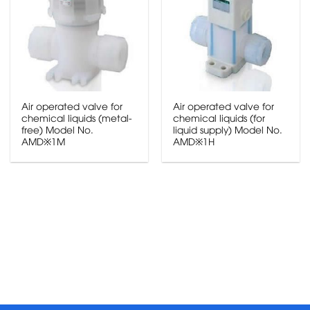
Air operated valve for
Air operated valve for
chemical liquids (metal-
chemical liquids (for
free) Model No.
liquid supply) Model No.
AMD※1M
AMD※1H