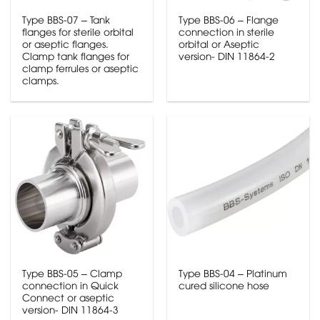
Type BBS-07 – Tank
Type BBS-06 – Flange
flanges for sterile orbital
connection in sterile
or aseptic flanges.
orbital or Aseptic
Clamp tank flanges for
version- DIN 11864-2
clamp ferrules or aseptic
clamps.
Type BBS-05 – Clamp
Type BBS-04 – Platinum
connection in Quick
cured silicone hose
Connect or aseptic
version- DIN 11864-3