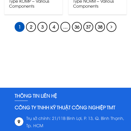
Type KOMP – Various
Type NORM – Various
Components
Components
1
2
3
4
…
36
37
38
THÔNG TIN LIÊN HỆ
CÔNG TY TNHH KỸ THUẬT CÔNG NGHIỆP TMT
Trụ sở chính: 21/11B Bình Lợi, P. 13, Q. Bình Thạnh,
Tp. HCM