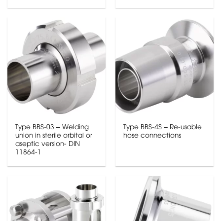
Type BBS-03 – Welding
Type BBS-4S – Re-usable
union in sterile orbital or
hose connections
aseptic version- DIN
11864-1