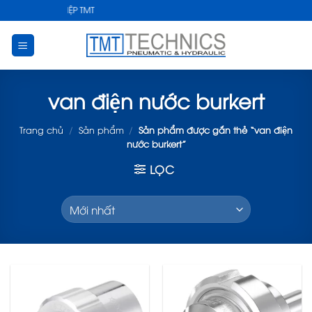
Skip
T CÔNG NGHIỆP TMT
to
content
van điện nước burkert
Trang chủ
/
Sản phẩm
/
Sản phẩm được gắn thẻ “van điện
nước burkert”
LỌC