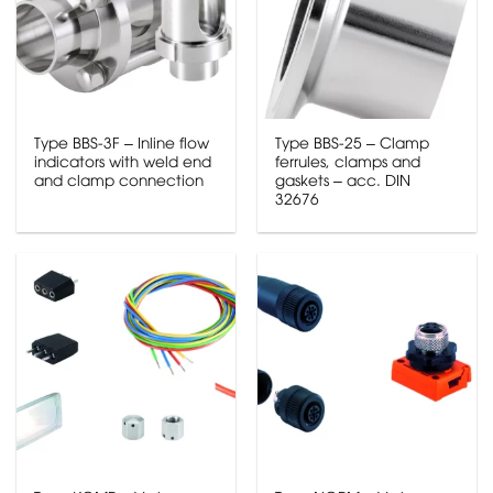
Type BBS-3F – Inline flow
Type BBS-25 – Clamp
indicators with weld end
ferrules, clamps and
and clamp connection
gaskets – acc. DIN
32676