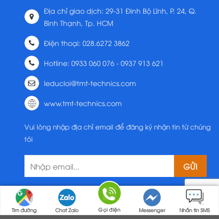
Địa chỉ giao dịch: 29-31 Đinh Bộ Lĩnh, P. 24, Q.
Bình Thạnh, Tp. HCM
Điện thoại: 028.6272 3862
Hotline: 0933 060 076 - 0937 913 621
leducloi@tmt-technics.com
www.tmt-technics.com
Vui lòng nhập địa chỉ email để đăng ký nhận tin từ chúng
tôi
Gọi điện
Tìm đường
Chat Zalo
Messenger
Nhắn tin SMS