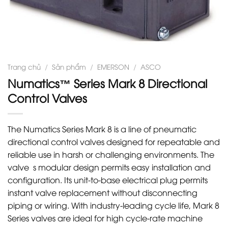
Trang chủ
/
Sản phẩm
/
EMERSON
/
ASCO
Numatics™ Series Mark 8 Directional
Control Valves
The Numatics Series Mark 8 is a line of pneumatic
directional control valves designed for repeatable and
reliable use in harsh or challenging environments. The
valve´s modular design permits easy installation and
configuration. Its unit-to-base electrical plug permits
instant valve replacement without disconnecting
piping or wiring. With industry-leading cycle life, Mark 8
Series valves are ideal for high cycle-rate machine