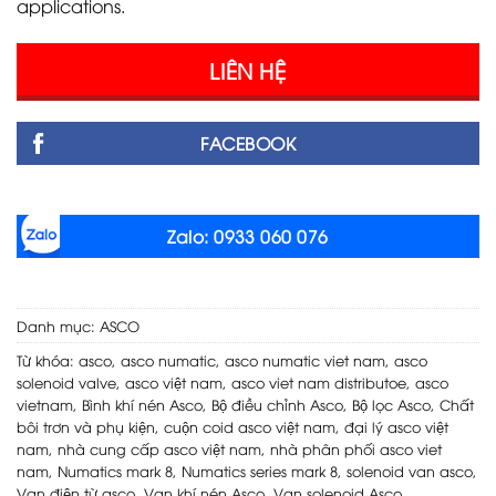
applications.
LIÊN HỆ
FACEBOOK
Zalo: 0933 060 076
Danh mục:
ASCO
Từ khóa:
asco
,
asco numatic
,
asco numatic viet nam
,
asco
solenoid valve
,
asco việt nam
,
asco viet nam distributoe
,
asco
vietnam
,
Bình khí nén Asco
,
Bộ điều chỉnh Asco
,
Bộ lọc Asco
,
Chất
bôi trơn và phụ kiện
,
cuộn coid asco việt nam
,
đại lý asco việt
nam
,
nhà cung cấp asco việt nam
,
nhà phân phối asco viet
nam
,
Numatics mark 8
,
Numatics series mark 8
,
solenoid van asco
,
Van điện từ asco
,
Van khí nén Asco
,
Van solenoid Asco