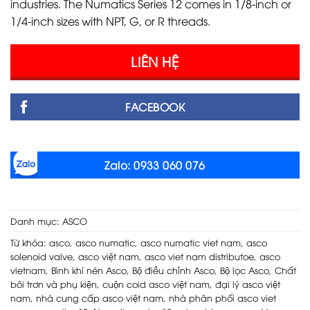
industries. The Numatics Series 12 comes in 1/8-inch or
1/4-inch sizes with NPT, G, or R threads.
LIÊN HỆ
FACEBOOK
Zalo: 0933 060 076
Danh mục:
ASCO
Từ khóa:
asco
,
asco numatic
,
asco numatic viet nam
,
asco
solenoid valve
,
asco việt nam
,
asco viet nam distributoe
,
asco
vietnam
,
Bình khí nén Asco
,
Bộ điều chỉnh Asco
,
Bộ lọc Asco
,
Chất
bôi trơn và phụ kiện
,
cuộn coid asco việt nam
,
đại lý asco việt
nam
,
nhà cung cấp asco việt nam
,
nhà phân phối asco viet