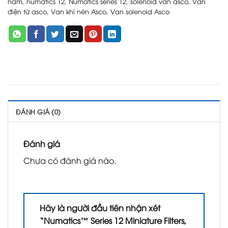
nam
,
numatics 12
,
Numatics series 12
,
solenoid van asco
,
Van
điện từ asco
,
Van khí nén Asco
,
Van solenoid Asco
ĐÁNH GIÁ (0)
Đánh giá
Chưa có đánh giá nào.
Hãy là người đầu tiên nhận xét
“Numatics™ Series 12 Miniature Filters,