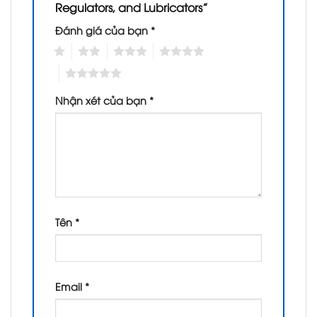
Regulators, and Lubricators”
Đánh giá của bạn
*
1
2
3
4
5
Nhận xét của bạn
*
Tên
*
Email
*