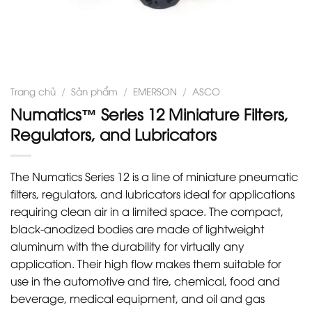
Trang chủ
/
Sản phẩm
/
EMERSON
/
ASCO
Numatics™ Series 12 Miniature Filters,
Regulators, and Lubricators
The Numatics Series 12 is a line of miniature pneumatic
filters, regulators, and lubricators ideal for applications
requiring clean air in a limited space. The compact,
black-anodized bodies are made of lightweight
aluminum with the durability for virtually any
application. Their high flow makes them suitable for
use in the automotive and tire, chemical, food and
beverage, medical equipment, and oil and gas