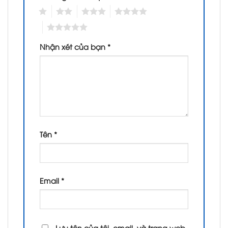
1
2
3
4
5
Nhận xét của bạn
*
Tên
*
Email
*
Lưu tên của tôi, email, và trang web