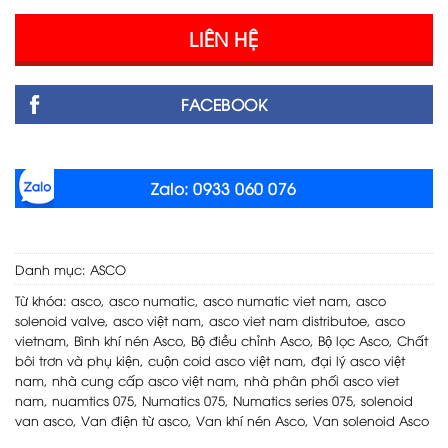
LIÊN HỆ
FACEBOOK
Zalo: 0933 060 076
Danh mục:
ASCO
Từ khóa:
asco
,
asco numatic
,
asco numatic viet nam
,
asco
solenoid valve
,
asco việt nam
,
asco viet nam distributoe
,
asco
vietnam
,
Bình khí nén Asco
,
Bộ điều chỉnh Asco
,
Bộ lọc Asco
,
Chất
bôi trơn và phụ kiện
,
cuộn coid asco việt nam
,
đại lý asco việt
nam
,
nhà cung cấp asco việt nam
,
nhà phân phối asco viet
nam
,
nuamtics 075
,
Numatics 075
,
Numatics series 075
,
solenoid
van asco
,
Van điện từ asco
,
Van khí nén Asco
,
Van solenoid Asco