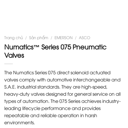
Trang chủ
/
Sản phẩm
/
EMERSON
/
ASCO
Numatics™ Series 075 Pneumatic
Valves
The Numatics Series 075 direct solenoid actuated
valves comply with automotive interchangeable and
S.A.E. industrial standards. They are high-speed,
heavy-duty valves designed for general service on all
types of automation. The 075 Series achieves industry-
leading lifecycle performance and provides
repeatable and reliable operation in harsh
environments.