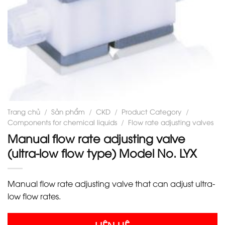
Trang chủ
/
Sản phẩm
/
CKD
/
Product Category
/
Components for chemical liquids
/
Flow rate adjusting valves
Manual flow rate adjusting valve
(ultra-low flow type) Model No. LYX
Manual flow rate adjusting valve that can adjust ultra-
low flow rates.
LIÊN HỆ