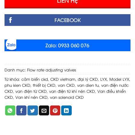
FACEBOOK
Zalo: 0933 060 076
Danh mục:
Flow rate adjusting valves
Từ khóa:
cảm biến ckd
,
CKD vietnam
,
đại lý CKD
,
LYX
,
Model LYX
,
phu kien CKD
,
thiết bị CKD
,
van CKD
,
van dien tu
,
van điện nước
CKD
,
van điện từ CKD
,
van điện từ khí nén CKD
,
Van điều khiển
CKD
,
Van khí nén CKD
,
van solenoid CKD