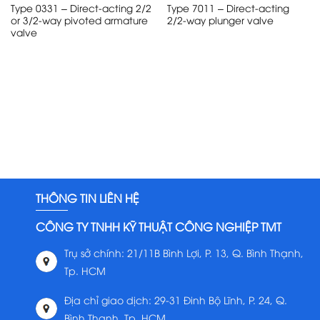
Type 0331 – Direct-acting 2/2
Type 7011 – Direct-acting
or 3/2-way pivoted armature
2/2-way plunger valve
valve
THÔNG TIN LIÊN HỆ
CÔNG TY TNHH KỸ THUẬT CÔNG NGHIỆP TMT
Trụ sở chính: 21/11B Bình Lợi, P. 13, Q. Bình Thạnh,
Tp. HCM
Địa chỉ giao dịch: 29-31 Đinh Bộ Lĩnh, P. 24, Q.
Bình Thạnh, Tp. HCM