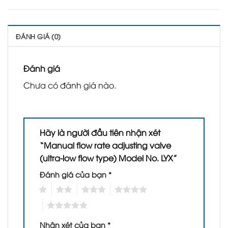
ĐÁNH GIÁ (0)
Đánh giá
Chưa có đánh giá nào.
Hãy là người đầu tiên nhận xét
“Manual flow rate adjusting valve
(ultra-low flow type) Model No. LYX”
Đánh giá của bạn
*
1
2
3
4
5
Nhận xét của bạn
*