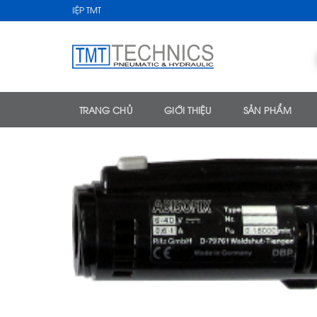
Skip
ÔNG NGHIỆP TMT
to
content
TRANG CHỦ
GIỚI THIỆU
SẢN PHẨM