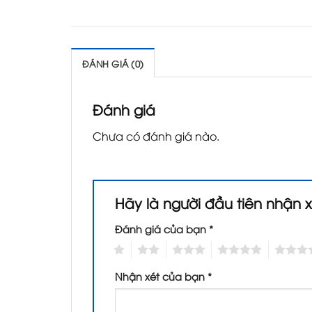
ĐÁNH GIÁ (0)
Đánh giá
Chưa có đánh giá nào.
Hãy là người đầu tiên nhận x
Đánh giá của bạn
*
1
2
3
4
5
Nhận xét của bạn
*