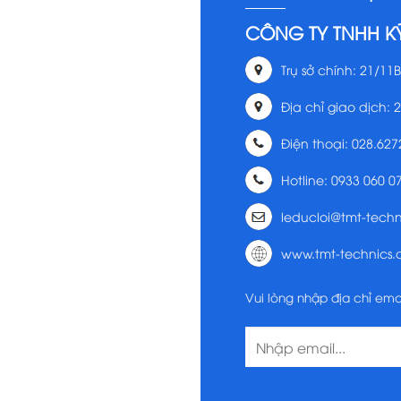
CÔNG TY TNHH K
Trụ sở chính: 21/11B
Địa chỉ giao dịch: 
Điện thoại: 028.627
Hotline: 0933 060 0
leducloi@tmt-tech
www.tmt-technics
Vui lòng nhập địa chỉ ema