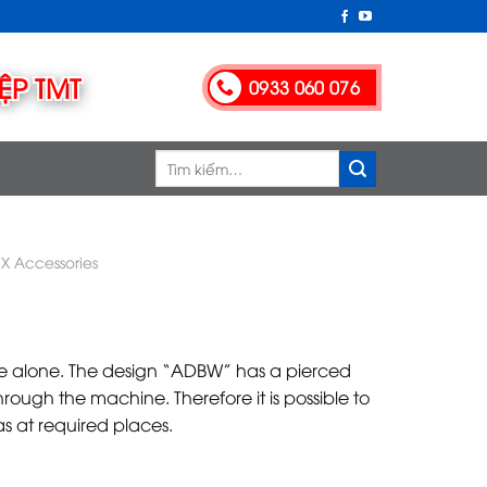
0933 060 076
Tìm
kiếm:
IX Accessories
ve alone. The design “ADBW” has a pierced
rough the machine. Therefore it is possible to
s at required places.