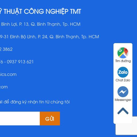
Ỹ THUẬT CÔNG NGHIỆP TMT
 Bình Lợi, P. 13, Q. Bình Thạnh, Tp. HCM
29-31 Đinh Bộ Lĩnh, P. 24, Q. Bình Thạnh, Tp. HCM
2 3862
76 - 0937 913 621
Tìm đường
nics.com
Chat Zalo
.com
Messenger
il để đăng ký nhận tin từ chúng tôi