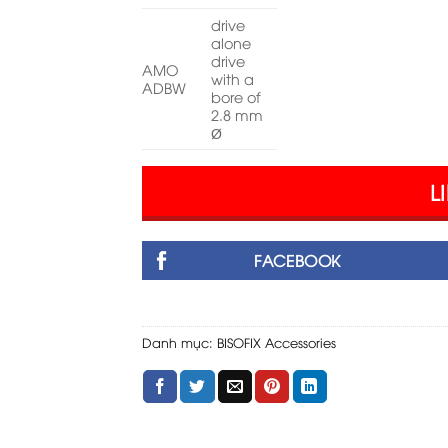
drive
alone
drive
AMO
with a
ADBW
bore of
2.8 mm
Ø
L
FACEBOOK
Danh mục:
BISOFIX Accessories