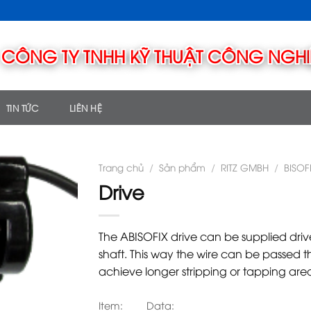
TIN TỨC
LIÊN HỆ
Trang chủ
/
Sản phẩm
/
RITZ GMBH
/
BISOF
Drive
The ABISOFIX drive can be supplied dri
shaft. This way the wire can be passed th
achieve longer stripping or tapping area
Item:
Data: