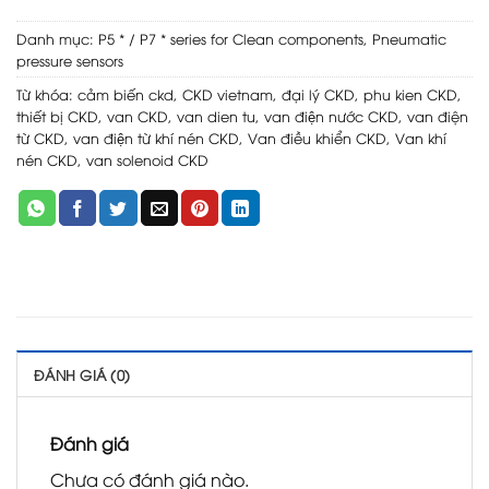
Danh mục:
P5 * / P7 * series for Clean components
,
Pneumatic
pressure sensors
Từ khóa:
cảm biến ckd
,
CKD vietnam
,
đại lý CKD
,
phu kien CKD
,
thiết bị CKD
,
van CKD
,
van dien tu
,
van điện nước CKD
,
van điện
từ CKD
,
van điện từ khí nén CKD
,
Van điều khiển CKD
,
Van khí
nén CKD
,
van solenoid CKD
ĐÁNH GIÁ (0)
Đánh giá
Chưa có đánh giá nào.