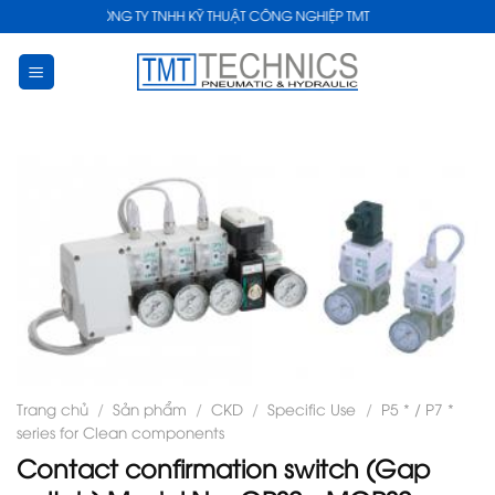
Skip
CÔNG TY TNHH KỸ THUẬT CÔNG NGHIỆP TMT
to
content
Trang chủ
/
Sản phẩm
/
CKD
/
Specific Use
/
P5 * / P7 *
series for Clean components
Contact confirmation switch (Gap