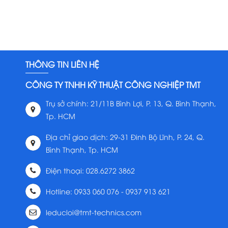
THÔNG TIN LIÊN HỆ
CÔNG TY TNHH KỸ THUẬT CÔNG NGHIỆP TMT
Trụ sở chính: 21/11B Bình Lợi, P. 13, Q. Bình Thạnh,
Tp. HCM
Địa chỉ giao dịch: 29-31 Đinh Bộ Lĩnh, P. 24, Q.
Bình Thạnh, Tp. HCM
Điện thoại: 028.6272 3862
Hotline: 0933 060 076 - 0937 913 621
leducloi@tmt-technics.com