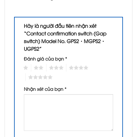
Hãy là người đầu tiên nhận xét
“Contact confirmation switch (Gap
switch) Model No. GPS2・MGPS2・
UGPS2”
Đánh giá của bạn
*
1
2
3
4
5
Nhận xét của bạn
*