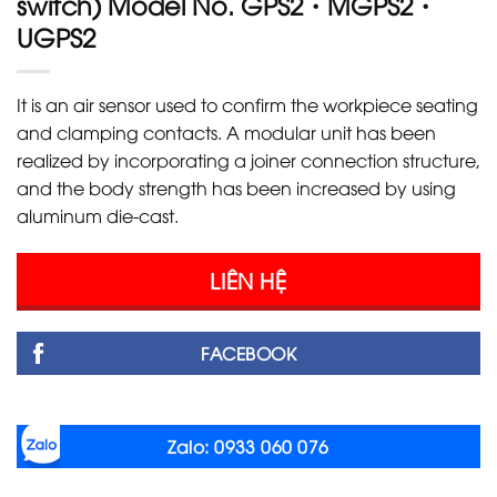
switch) Model No. GPS2・MGPS2・
UGPS2
It is an air sensor used to confirm the workpiece seating
and clamping contacts. A modular unit has been
realized by incorporating a joiner connection structure,
and the body strength has been increased by using
aluminum die-cast.
LIÊN HỆ
FACEBOOK
Zalo: 0933 060 076