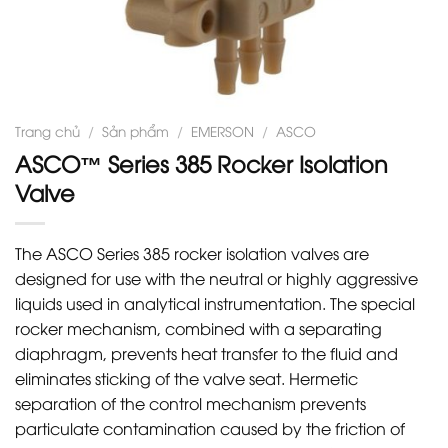
Trang chủ
/
Sản phẩm
/
EMERSON
/
ASCO
ASCO™ Series 385 Rocker Isolation
Valve
The ASCO Series 385 rocker isolation valves are
designed for use with the neutral or highly aggressive
liquids used in analytical instrumentation. The special
rocker mechanism, combined with a separating
diaphragm, prevents heat transfer to the fluid and
eliminates sticking of the valve seat. Hermetic
separation of the control mechanism prevents
particulate contamination caused by the friction of