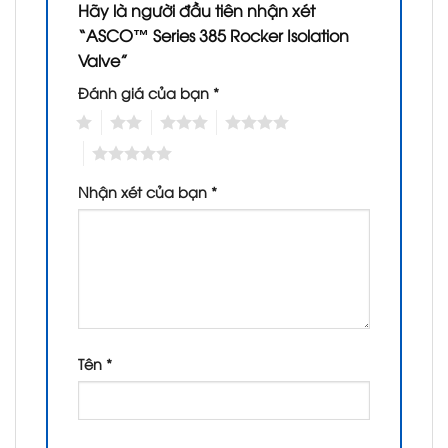
Hãy là người đầu tiên nhận xét
“ASCO™ Series 385 Rocker Isolation
Valve”
Đánh giá của bạn
*
1
2
3
4
5
Nhận xét của bạn
*
Tên
*