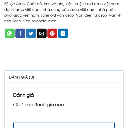
Bộ lọc Asco
,
Chất bôi trơn và phụ kiện
,
cuộn coid asco việt nam
,
đại lý asco việt nam
,
nhà cung cấp asco việt nam
,
nhà phân
phối asco viet nam
,
solenoid van asco
,
Van điện từ asco
,
Van khí
nén Asco
,
Van solenoid Asco
ĐÁNH GIÁ (0)
Đánh giá
Chưa có đánh giá nào.