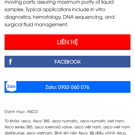
moving parts, assuring maximum purity of liquid
samples. Typical applications include in vitro
diagnostics, hematology, DNA sequencing, and
surgical fluid management.
LIÊN HỆ
FACEBOOK
Zalo: 0933 060 076
Danh mục:
ASCO
Từ khóa:
asco
,
Asco 385
,
asco numatic
,
asco numatic viet nam
,
Asco series 385
,
asco solenoid valve
,
asco việt nam
,
asco viet nam
distributoe
,
asco vietnam
,
Bình khí nén Asco
,
Bộ điều chỉnh Asco
,