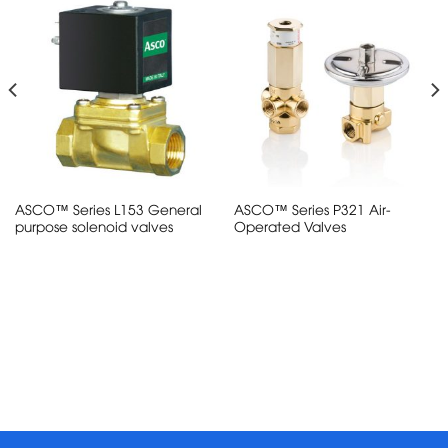
ASCO™ Series L153 General
ASCO™ Series P321 Air-
purpose solenoid valves
Operated Valves