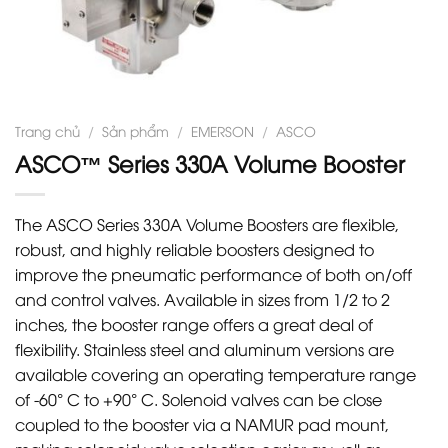
Trang chủ
/
Sản phẩm
/
EMERSON
/
ASCO
ASCO™ Series 330A Volume Booster
The ASCO Series 330A Volume Boosters are flexible,
robust, and highly reliable boosters designed to
improve the pneumatic performance of both on/off
and control valves. Available in sizes from 1/2 to 2
inches, the booster range offers a great deal of
flexibility. Stainless steel and aluminum versions are
available covering an operating temperature range
of -60° C to +90° C. Solenoid valves can be close
coupled to the booster via a NAMUR pad mount,