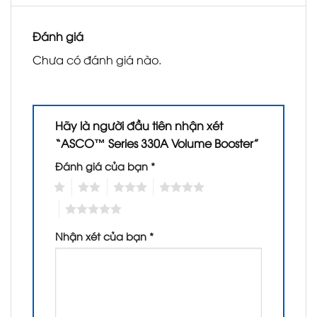
Đánh giá
Chưa có đánh giá nào.
Hãy là người đầu tiên nhận xét
“ASCO™ Series 330A Volume Booster”
Đánh giá của bạn
*
1
2
3
4
5
Nhận xét của bạn
*