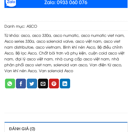
Zalo: 0933 060 076
Danh mục:
ASCO
Từ khóa:
asco
,
asco 330a
,
asco numatic
,
asco numatic viet nam
,
Asco series 330a
,
asco solenoid valve
,
asco việt nam
,
asco viet
nam distributoe
,
asco vietnam
,
Bình khí nén Asco
,
Bộ điều chỉnh
Asco
,
Bộ lọc Asco
,
Chất bôi trơn và phụ kiện
,
cuộn coid asco việt
nam
,
đại lý asco việt nam
,
nhà cung cấp asco việt nam
,
nhà
phân phối asco viet nam
,
solenoid van asco
,
Van điện từ asco
,
Van khí nén Asco
,
Van solenoid Asco
ĐÁNH GIÁ (0)