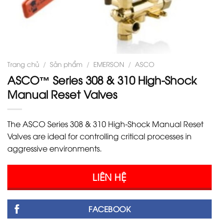
Trang chủ
/
Sản phẩm
/
EMERSON
/
ASCO
ASCO™ Series 308 & 310 High-Shock
Manual Reset Valves
The ASCO Series 308 & 310 High-Shock Manual Reset
Valves are ideal for controlling critical processes in
aggressive environments.
LIÊN HỆ
FACEBOOK