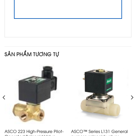
SẢN PHẨM TƯƠNG TỰ
ASCO 223 High-Pressure Pilot-
ASCO™ Series L131 General