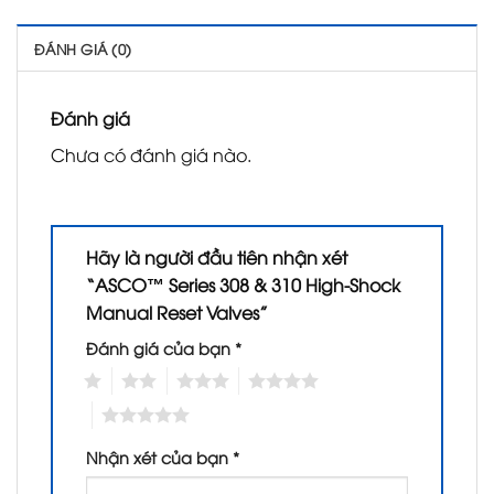
ĐÁNH GIÁ (0)
Đánh giá
Chưa có đánh giá nào.
Hãy là người đầu tiên nhận xét
“ASCO™ Series 308 & 310 High-Shock
Manual Reset Valves”
Đánh giá của bạn
*
1
2
3
4
5
Nhận xét của bạn
*