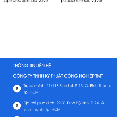
Operated Solenoid Valve
purpose solenoid valves
THÔNG TIN LIÊN HỆ
CÔNG TY TNHH KỸ THUẬT CÔNG NGHIỆP TMT
Trụ sở chính: 21/11B Bình Lợi, P. 13, Q. Bình Thạnh,
Tp. HCM
Địa chỉ giao dịch: 29-31 Đinh Bộ Lĩnh, P. 24, Q.
Bình Thạnh, Tp. HCM