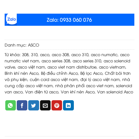
Zalo: 0933 060 076
Danh mục:
ASCO
Từ khóa:
308
,
310
,
asco
,
asco 308
,
asco 310
,
asco numatic
,
asco
numatic viet nam
,
asco series 308
,
asco series 310
,
asco solenoid
valve
,
asco việt nam
,
asco viet nam distributoe
,
asco vietnam
,
Bình khí nén Asco
,
Bộ điều chỉnh Asco
,
Bộ lọc Asco
,
Chất bôi trơn
và phụ kiện
,
cuộn coid asco việt nam
,
đại lý asco việt nam
,
nhà
cung cấp asco việt nam
,
nhà phân phối asco viet nam
,
solenoid
van asco
,
Van điện từ asco
,
Van khí nén Asco
,
Van solenoid Asco