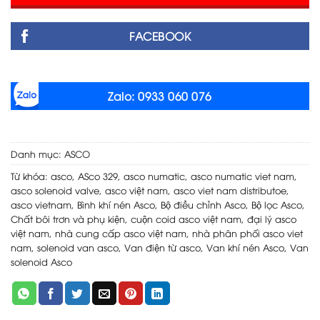
FACEBOOK
Zalo: 0933 060 076
Danh mục:
ASCO
Từ khóa:
asco
,
ASco 329
,
asco numatic
,
asco numatic viet nam
,
asco solenoid valve
,
asco việt nam
,
asco viet nam distributoe
,
asco vietnam
,
Bình khí nén Asco
,
Bộ điều chỉnh Asco
,
Bộ lọc Asco
,
Chất bôi trơn và phụ kiện
,
cuộn coid asco việt nam
,
đại lý asco
việt nam
,
nhà cung cấp asco việt nam
,
nhà phân phối asco viet
nam
,
solenoid van asco
,
Van điện từ asco
,
Van khí nén Asco
,
Van
solenoid Asco