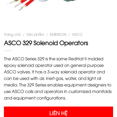
Trang chủ
/
Sản phẩm
/
EMERSON
/
ASCO
ASCO 329 Solenoid Operators
The ASCO Series 329 is the same RedHat II molded
epoxy solenoid operator used on general purpose
ASCO valves. It has a 3-way solenoid operator and
can be used with air, inert gas, water, and light oil
media. The 329 Series enables equipment designers to
use ASCO coils and operators in customized manifolds
and equipment configurations.
LIÊN HỆ