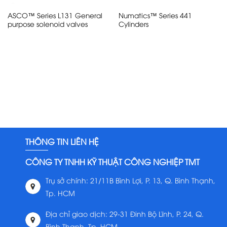
ASCO™ Series L131 General
Numatics™ Series 441
purpose solenoid valves
Cylinders
THÔNG TIN LIÊN HỆ
CÔNG TY TNHH KỸ THUẬT CÔNG NGHIỆP TMT
Trụ sở chính: 21/11B Bình Lợi, P. 13, Q. Bình Thạnh,
Tp. HCM
Địa chỉ giao dịch: 29-31 Đinh Bộ Lĩnh, P. 24, Q.
Bình Thạnh, Tp. HCM