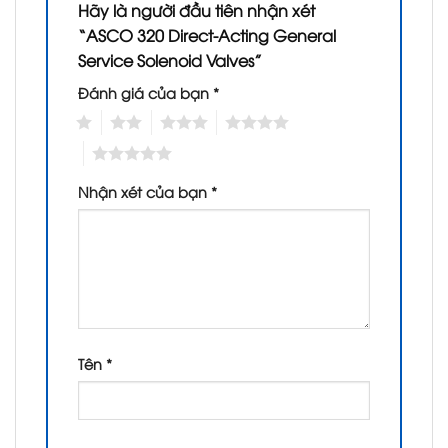
Hãy là người đầu tiên nhận xét
“ASCO 320 Direct-Acting General
Service Solenoid Valves”
Đánh giá của bạn
*
1
2
3
4
5
Nhận xét của bạn
*
Tên
*