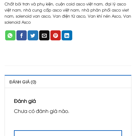
Chất bôi trơn và phụ kiện
,
cuộn coid asco việt nam
,
đại lý asco
việt nam
,
nhà cung cấp asco việt nam
,
nhà phân phối asco viet
nam
,
solenoid van asco
,
Van điện từ asco
,
Van khí nén Asco
,
Van
solenoid Asco
ĐÁNH GIÁ (0)
Đánh giá
Chưa có đánh giá nào.