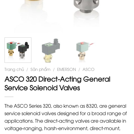
Trang chủ
/
Sản phẩm
/
EMERSON
/
ASCO
ASCO 320 Direct-Acting General
Service Solenoid Valves
The ASCO Series 320, also known as 8320, are general
service solenoid valves designed for a broad range of
applications. The direct-acting valves are available in
voltage-ranging, harsh-environment, direct-mount,