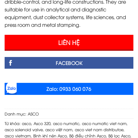
dribble-control, and long-life constructions. They are
suitable for use in analytical and diagnostic
equipment, dust collector systems, life sciences, and
press room and metal stamping.
LIÊN HỆ
FACEBOOK
Zalo: 0933 060 076
Danh mục:
ASCO
Từ khóa:
asco
,
Asco 320
,
asco numatic
,
asco numatic viet nam
,
asco solenoid valve
,
asco việt nam
,
asco viet nam distributoe
,
asco vietnam
,
Bình khí nén Asco
,
Bộ điều chỉnh Asco
,
Bộ lọc Asco
,