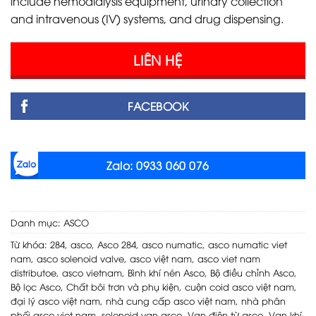
include hemodialysis equipment, urinary collection
and intravenous (IV) systems, and drug dispensing.
LIÊN HỆ
FACEBOOK
Zalo: 0933 060 076
Danh mục:
ASCO
Từ khóa:
284
,
asco
,
Asco 284
,
asco numatic
,
asco numatic viet
nam
,
asco solenoid valve
,
asco việt nam
,
asco viet nam
distributoe
,
asco vietnam
,
Bình khí nén Asco
,
Bộ điều chỉnh Asco
,
Bộ lọc Asco
,
Chất bôi trơn và phụ kiện
,
cuộn coid asco việt nam
,
đại lý asco việt nam
,
nhà cung cấp asco việt nam
,
nhà phân
phối asco viet nam
,
solenoid van asco
,
Van điện từ asco
,
Van khí