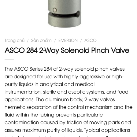
Trang chủ
/
Sản phẩm
/
EMERSON
/
ASCO
ASCO 284 2-Way Solenoid Pinch Valve
The ASCO Series 284 of 2-way solenoid pinch valves
are designed for use with highly aggressive or high-
purity liquids in analytical and medical
instrumentation, sterile and aseptic systems, and food
applications. The aluminum body, 2-way valves
hermetic separation of the control mechanism and the
fluid within the tubing prevents particulate
contamination caused by friction of moving parts and
assures maximum purity of liquids. Typical applications