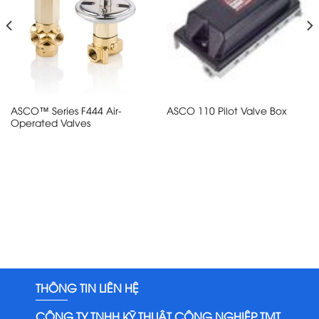
ASCO™ Series F444 Air-
ASCO 110 Pilot Valve Box
Operated Valves
THÔNG TIN LIÊN HỆ
CÔNG TY TNHH KỸ THUẬT CÔNG NGHIỆP TMT