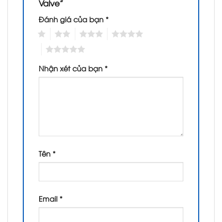
Valve”
Đánh giá của bạn
*
1
2
3
4
5
Nhận xét của bạn
*
Tên
*
Email
*