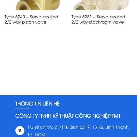
Type 6240 – Servo-assisted
Type 6281 – Servo-assisted
2/2 way piston valve
2/2 way diaphragm valve
THÔNG TIN LIÊN HỆ
CÔNG TY TNHH KỸ THUẬT CÔNG NGHIỆP TMT
Trụ sở chính: 21/11B Bình Lợi, P. 13, Q. Bình Thạnh,
Tp. HCM