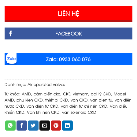
LIÊN HỆ
FACEBOOK
Zalo: 0933 060 076
Danh mục:
Air operated valves
Từ khóa:
AMD
,
cảm biến ckd
,
CKD vietnam
,
đại lý CKD
,
Model
AMD
,
phu kien CKD
,
thiết bị CKD
,
van CKD
,
van dien tu
,
van điện
nước CKD
,
van điện từ CKD
,
van điện từ khí nén CKD
,
Van điều
khiển CKD
,
Van khí nén CKD
,
van solenoid CKD