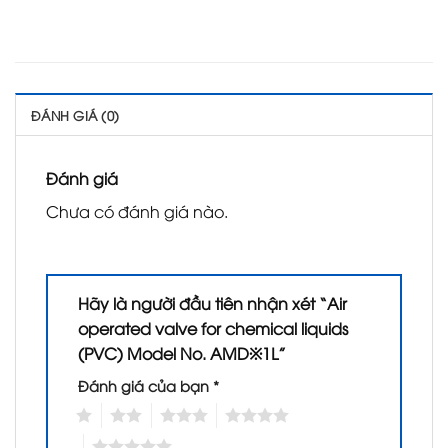
ĐÁNH GIÁ (0)
Đánh giá
Chưa có đánh giá nào.
Hãy là người đầu tiên nhận xét “Air
operated valve for chemical liquids
(PVC) Model No. AMD※1L”
Đánh giá của bạn
*
1
2
3
4
5