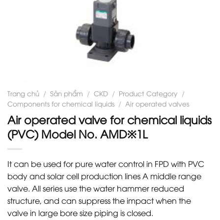
Trang chủ
/
Sản phẩm
/
CKD
/
Product Category
/
Components for chemical liquids
/
Air operated valves
Air operated valve for chemical liquids
(PVC) Model No. AMD※1L
It can be used for pure water control in FPD with PVC
body and solar cell production lines A middle range
valve. All series use the water hammer reduced
structure, and can suppress the impact when the
valve in large bore size piping is closed.