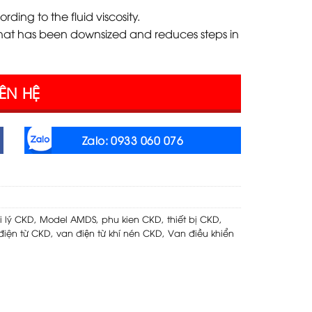
ding to the fluid viscosity.
that has been downsized and reduces steps in
IÊN HỆ
Zalo: 0933 060 076
i lý CKD
,
Model AMDS
,
phu kien CKD
,
thiết bị CKD
,
điện từ CKD
,
van điện từ khí nén CKD
,
Van điều khiển