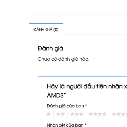
ĐÁNH GIÁ (0)
Đánh giá
Chưa có đánh giá nào.
Hãy là người đầu tiên nhận x
AMDS”
Đánh giá của bạn
*
1
2
3
4
5
Nhận xét của bạn
*