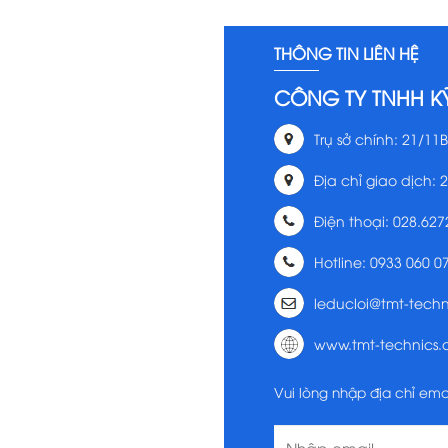
THÔNG TIN LIÊN HỆ
CÔNG TY TNHH K
Trụ sở chính: 21/11B
Địa chỉ giao dịch: 
Điện thoại: 028.627
Hotline: 0933 060 0
leducloi@tmt-tech
www.tmt-technics
Vui lòng nhập địa chỉ ema