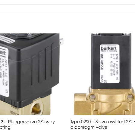
13 – Plunger valve 2/2 way
Type 0290 – Servo-assisted 2/2
cting
diaphragm valve