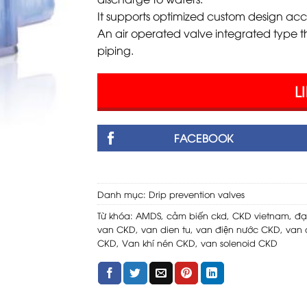
It supports optimized custom design accor
An air operated valve integrated type 
piping.
L
FACEBOOK
Danh mục:
Drip prevention valves
Từ khóa:
AMDS
,
cảm biến ckd
,
CKD vietnam
,
đạ
van CKD
,
van dien tu
,
van điện nước CKD
,
van 
CKD
,
Van khí nén CKD
,
van solenoid CKD