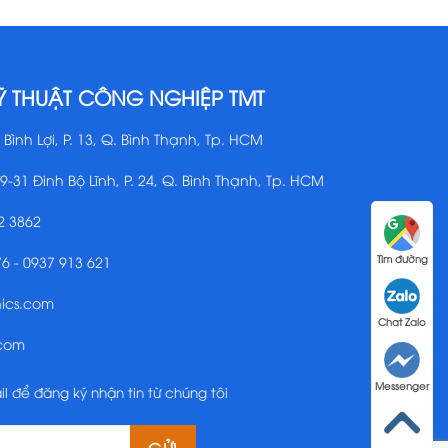
Ỹ THUẬT CÔNG NGHIỆP TMT
 Bình Lợi, P. 13, Q. Bình Thạnh, Tp. HCM
29-31 Đinh Bộ Lĩnh, P. 24, Q. Bình Thạnh, Tp. HCM
2 3862
76 - 0937 913 621
Tìm đường
nics.com
Chat Zalo
.com
Messenger
il để đăng ký nhận tin từ chúng tôi