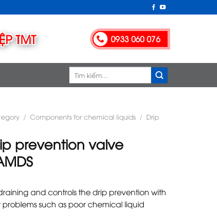
0933 060 076
Tìm
kiếm:
tegory
/
Components for chemical liquids
/
Drip
rip prevention valve
 AMDS
draining and controls the drip prevention with
t problems such as poor chemical liquid