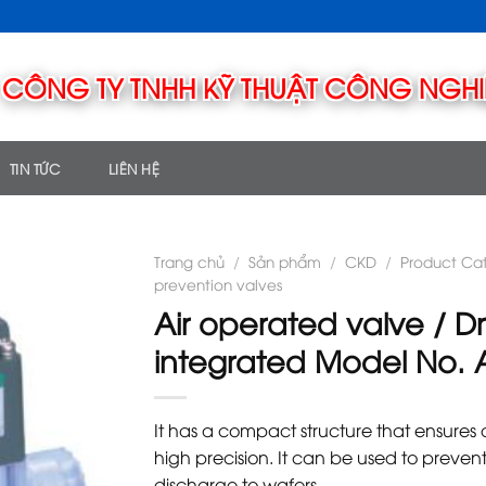
Ỹ THUẬT CÔNG NGHIỆP TMT
TIN TỨC
LIÊN HỆ
Trang chủ
/
Sản phẩm
/
CKD
/
Product Ca
prevention valves
Air operated valve / D
integrated Model No.
It has a compact structure that ensures 
high precision. It can be used to preven
discharge to wafers.