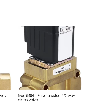
-way
Type 5404 – Servo-assisted 2/2-way
piston valve