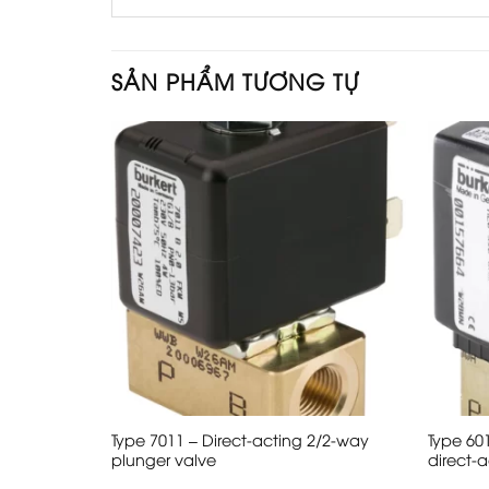
SẢN PHẨM TƯƠNG TỰ
/2 or 3/2-
Type 7011 – Direct-acting 2/2-way
Type 60
ve
plunger valve
direct-a