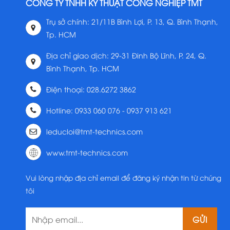
CÔNG TY TNHH KỸ THUẬT CÔNG NGHIỆP TMT
Trụ sở chính: 21/11B Bình Lợi, P. 13, Q. Bình Thạnh,
Tp. HCM
Địa chỉ giao dịch: 29-31 Đinh Bộ Lĩnh, P. 24, Q.
Bình Thạnh, Tp. HCM
Điện thoại: 028.6272 3862
Hotline: 0933 060 076 - 0937 913 621
leducloi@tmt-technics.com
www.tmt-technics.com
Vui lòng nhập địa chỉ email để đăng ký nhận tin từ chúng
tôi