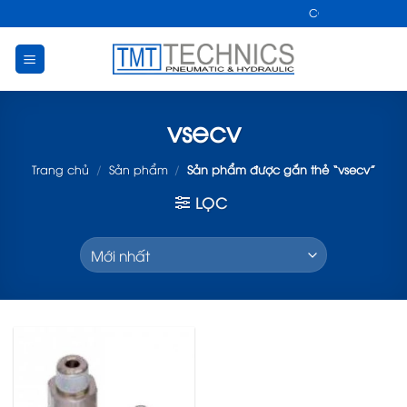
Skip
CÔNG TY TNHH KỸ 
to
content
vsecv
Trang chủ
/
Sản phẩm
/
Sản phẩm được gắn thẻ “vsecv”
LỌC