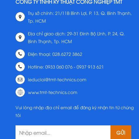
CÔNG TY TNHH KỸ THUẬT CÔNG NGHIỆP TMT
Trụ sở chính: 21/11B Bình Lợi, P. 13, Q. Bình Thạnh,
Tp. HCM
Địa chỉ giao dịch: 29-31 Đinh Bộ Lĩnh, P. 24, Q.
Bình Thạnh, Tp. HCM
Điện thoại: 028.6272 3862
Hotline: 0933 060 076 - 0937 913 621
leducloi@tmt-technics.com
www.tmt-technics.com
Vui lòng nhập địa chỉ email để đăng ký nhận tin từ chúng
tôi