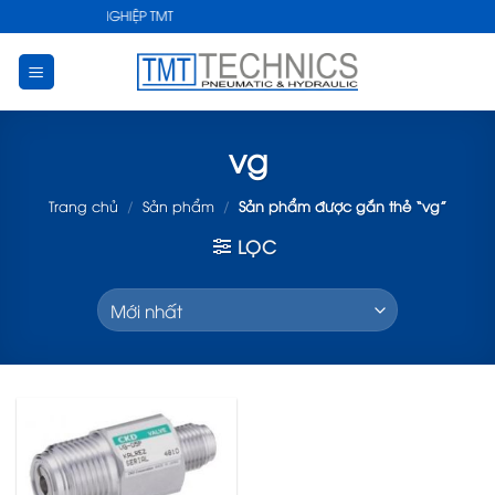
Skip
 THUẬT CÔNG NGHIỆP TMT
to
content
vg
Trang chủ
/
Sản phẩm
/
Sản phẩm được gắn thẻ “vg”
LỌC