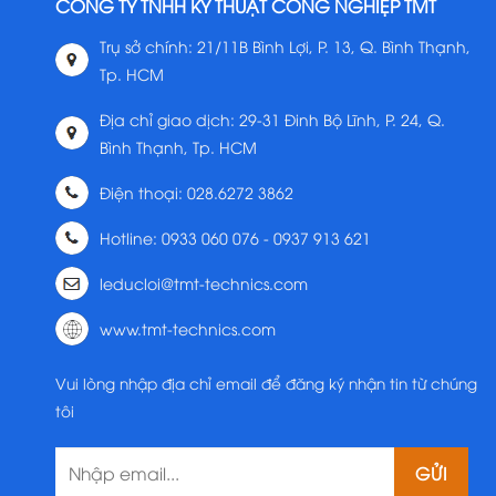
CÔNG TY TNHH KỸ THUẬT CÔNG NGHIỆP TMT
Trụ sở chính: 21/11B Bình Lợi, P. 13, Q. Bình Thạnh,
Tp. HCM
Địa chỉ giao dịch: 29-31 Đinh Bộ Lĩnh, P. 24, Q.
Bình Thạnh, Tp. HCM
Điện thoại: 028.6272 3862
Hotline: 0933 060 076 - 0937 913 621
leducloi@tmt-technics.com
www.tmt-technics.com
Vui lòng nhập địa chỉ email để đăng ký nhận tin từ chúng
tôi