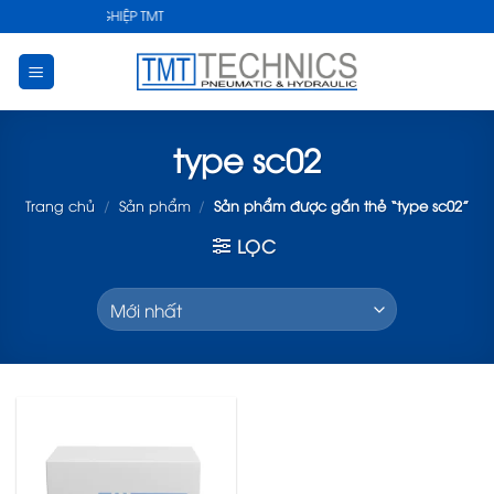
Skip
THUẬT CÔNG NGHIỆP TMT
to
content
type sc02
Trang chủ
/
Sản phẩm
/
Sản phẩm được gắn thẻ “type sc02”
LỌC