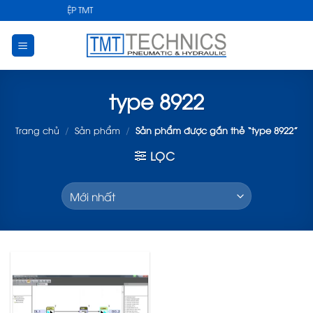
Skip
ẬT CÔNG NGHIỆP TMT
to
content
type 8922
Trang chủ
/
Sản phẩm
/
Sản phẩm được gắn thẻ “type 8922”
LỌC