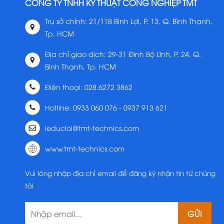
CÔNG TY TNHH KỸ THUẬT CÔNG NGHIỆP TMT
Trụ sở chính: 21/11B Bình Lợi, P. 13, Q. Bình Thạnh,
Tp. HCM
Địa chỉ giao dịch: 29-31 Đinh Bộ Lĩnh, P. 24, Q.
Bình Thạnh, Tp. HCM
Điện thoại: 028.6272 3862
Hotline: 0933 060 076 - 0937 913 621
leducloi@tmt-technics.com
www.tmt-technics.com
Vui lòng nhập địa chỉ email để đăng ký nhận tin từ chúng
tôi