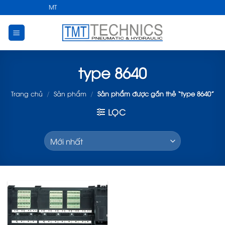
Skip
CÔNG NGHIỆP TMT
to
content
type 8640
Trang chủ
/
Sản phẩm
/
Sản phẩm được gắn thẻ “type 8640”
LỌC