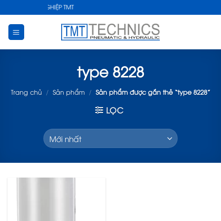
Skip
THUẬT CÔNG NGHIỆP TMT
to
content
type 8228
Trang chủ
/
Sản phẩm
/
Sản phẩm được gắn thẻ “type 8228”
LỌC