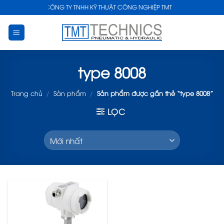
Skip
CÔNG TY TNHH KỸ THUẬT CÔNG NGHIỆP TMT
to
content
type 8008
Trang chủ
/
Sản phẩm
/
Sản phẩm được gắn thẻ “type 8008”
LỌC