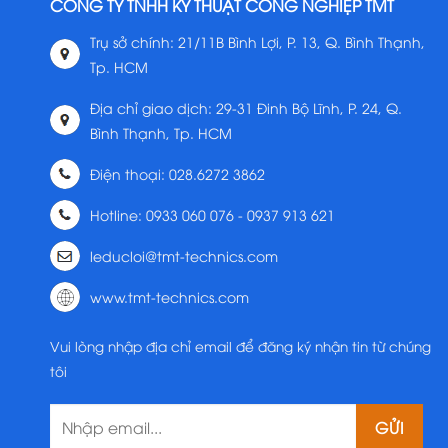
CÔNG TY TNHH KỸ THUẬT CÔNG NGHIỆP TMT
Trụ sở chính: 21/11B Bình Lợi, P. 13, Q. Bình Thạnh,
Tp. HCM
Địa chỉ giao dịch: 29-31 Đinh Bộ Lĩnh, P. 24, Q.
Bình Thạnh, Tp. HCM
Điện thoại: 028.6272 3862
Hotline: 0933 060 076 - 0937 913 621
leducloi@tmt-technics.com
www.tmt-technics.com
Vui lòng nhập địa chỉ email để đăng ký nhận tin từ chúng
tôi