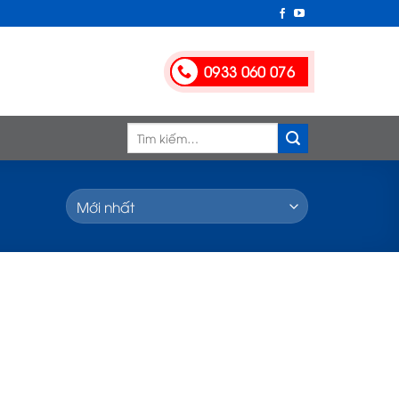
0933 060 076
Tìm
kiếm: