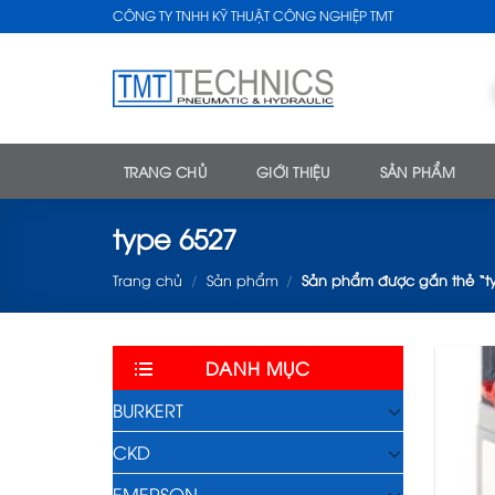
Skip
CÔNG TY TNHH KỸ THUẬT CÔNG NGHIỆP TMT
to
content
TRANG CHỦ
GIỚI THIỆU
SẢN PHẨM
type 6527
Trang chủ
/
Sản phẩm
/
Sản phẩm được gắn thẻ “t
DANH MỤC
BURKERT
CKD
EMERSON