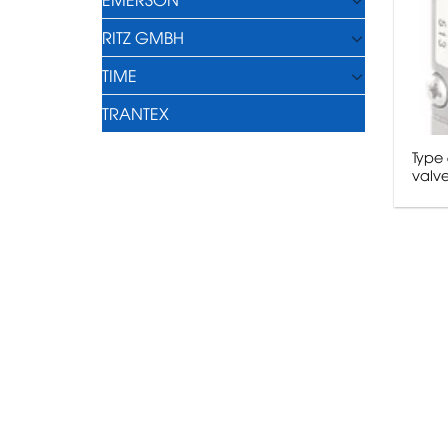
RITZ GMBH
TIME
TRANTEX
Type 
valve