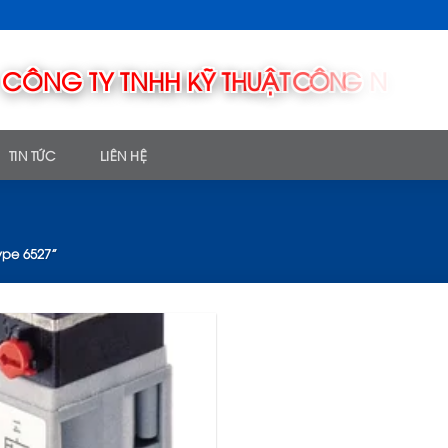
TIN TỨC
LIÊN HỆ
ype 6527”