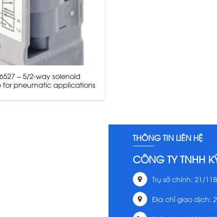
6527 – 5/2-way solenoid
 for pneumatic applications
THÔNG TIN LIÊN HỆ
CÔNG TY TNHH K
Trụ sở chính: 21/11B
Địa chỉ giao dịch: 