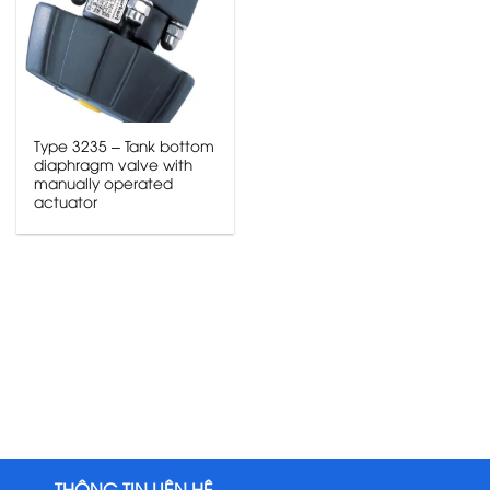
Type 3235 – Tank bottom
diaphragm valve with
manually operated
actuator
THÔNG TIN LIÊN HỆ