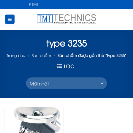
Skip
ẬT CÔNG NGHIỆP TMT
to
content
type 3235
Trang chủ
/
Sản phẩm
/
Sản phẩm được gắn thẻ “type 3235”
LỌC