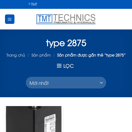
Skip
T CÔNG NGHIỆP TMT
to
content
type 2875
Trang chủ
/
Sản phẩm
/
Sản phẩm được gắn thẻ “type 2875”
LỌC