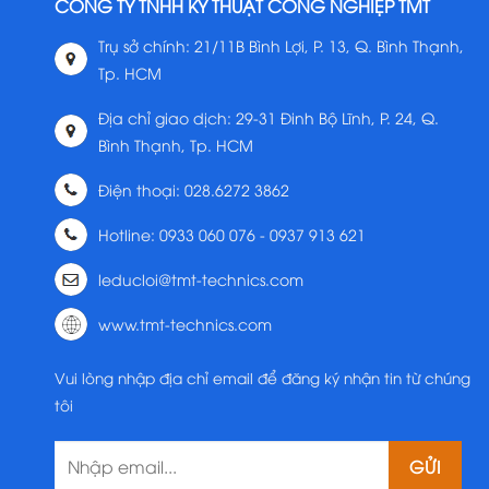
CÔNG TY TNHH KỸ THUẬT CÔNG NGHIỆP TMT
Trụ sở chính: 21/11B Bình Lợi, P. 13, Q. Bình Thạnh,
Tp. HCM
Địa chỉ giao dịch: 29-31 Đinh Bộ Lĩnh, P. 24, Q.
Bình Thạnh, Tp. HCM
Điện thoại: 028.6272 3862
Hotline: 0933 060 076 - 0937 913 621
leducloi@tmt-technics.com
www.tmt-technics.com
Vui lòng nhập địa chỉ email để đăng ký nhận tin từ chúng
tôi