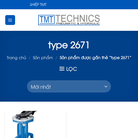
Skip
THUẬT CÔNG NGHIỆP TMT
to
content
type 2671
Trang chủ
/
Sản phẩm
/
Sản phẩm được gắn thẻ “type 2671”
LỌC