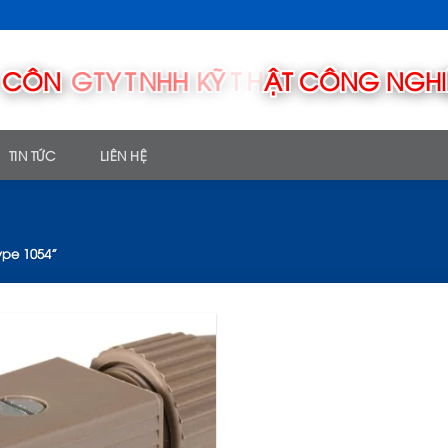
TIN TỨC
LIÊN HỆ
ype 1054”