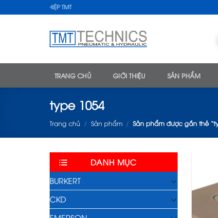
Skip
UẬT CÔNG NGHIỆP TMT
to
content
TRANG CHỦ
GIỚI THIỆU
SẢN PHẨM
type 1054
Trang chủ
/
Sản phẩm
/
Sản phẩm được gắn thẻ “t
DANH MỤC
BURKERT
CKD
EMERSON