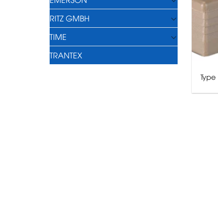
RITZ GMBH
TIME
TRANTEX
Type