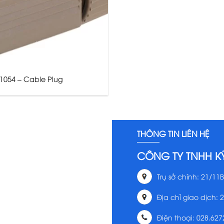
 1054 – Cable Plug
THÔNG TIN LIÊN HỆ
CÔNG TY TNHH K
Trụ sở chính: 21/11B
Địa chỉ giao dịch: 
Điện thoại: 028.627