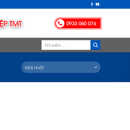
0933 060 076
Tìm
kiếm: